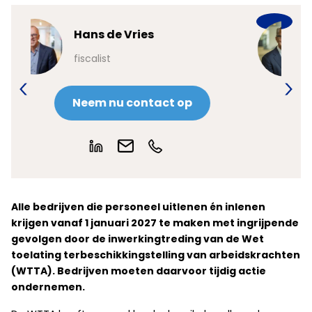
Ruud Blaakman
adviseur internationale
arbeidsmobilteit
op
Neem nu contact op
Alle bedrijven die personeel uitlenen én inlenen
krijgen vanaf 1 januari 2027 te maken met ingrijpende
gevolgen door de inwerkingtreding van de Wet
toelating terbeschikkingstelling van arbeidskrachten
(WTTA). Bedrijven moeten daarvoor tijdig actie
ondernemen.