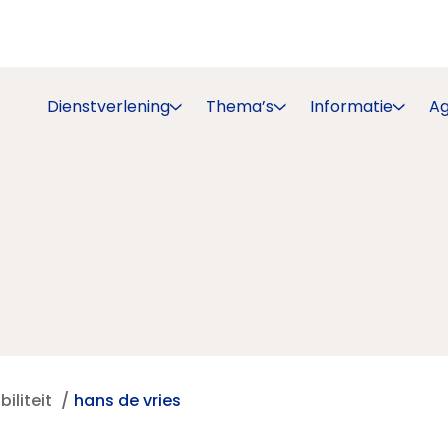
Dienstverlening
Thema’s
Informatie
A
iliteit
hans de vries