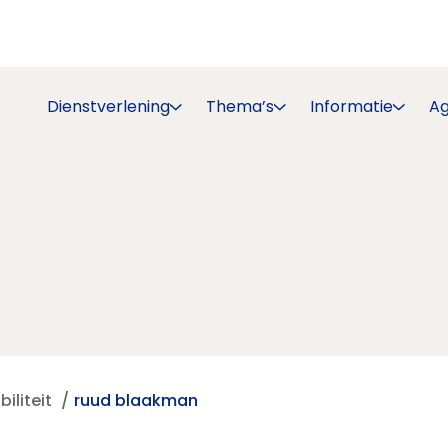
Dienstverlening
Thema’s
Informatie
A
iliteit
ruud blaakman