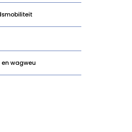
dsmobiliteit
jn en wagweu