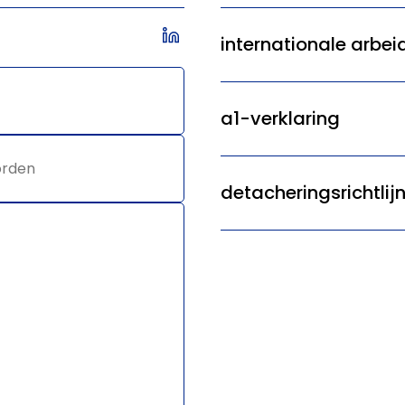
internationale arbei
a1-verklaring
detacheringsrichtli