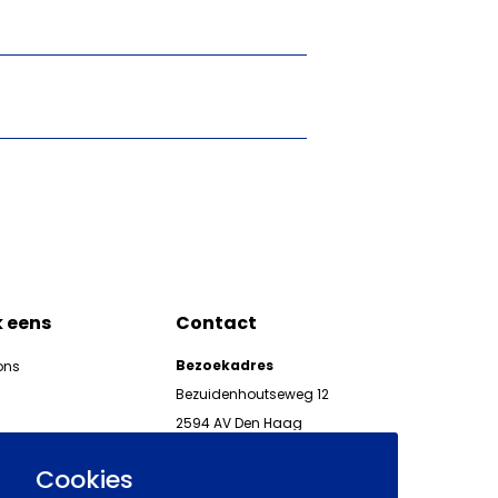
k eens
Contact
Bezoekadres
ons
Bezuidenhoutseweg 12
2594 AV Den Haag
kgeven
Telefoon 070 850 86 00
ieuwsbrieven AWVN
Cookies
AWVN-werkgeverslijn: