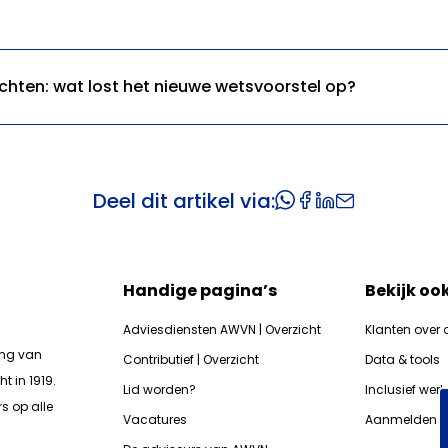
chten: wat lost het nieuwe wetsvoorstel op?
Deel dit artikel via:
Handige pagina’s
Bekijk oo
Adviesdiensten AWVN | Overzicht
Klanten over 
ing van
Contributief | Overzicht
Data & tools
t in 1919.
Lid worden?
Inclusief wer
s op alle
Vacatures
Aanmelden n