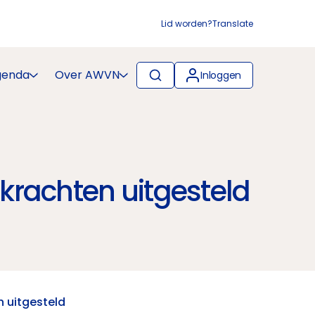
Lid worden?
Translate
genda
Over AWVN
Inloggen
skrachten uitgesteld
n uitgesteld