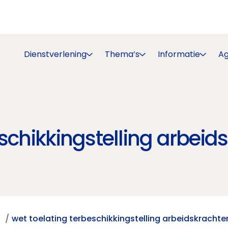
Dienstverlening
Thema’s
Informatie
A
schikkingstelling arbeid
t
wet toelating terbeschikkingstelling arbeidskrachte