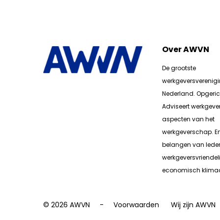
Over AWVN
De grootste
werkgeversverenig
Nederland. Opgerich
Adviseert werkgever
aspecten van het
werkgeverschap. E
belangen van lede
werkgeversvriendeli
economisch klimaa
© 2026 AWVN
Voorwaarden
Wij zijn AWVN