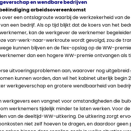
kgeverschap en wendbare bedrijven
 beëindiging arbeidsovereenkomst
n over een ontslagroute waarbij de werkzekerheid van
 een bedrijf. Als op tijd blijkt dat de koers van het bedr
 werknemer, kan de werkgever de werknemer begeleiden
ze van-werk-naar-werkroute wordt gevolgd, zou de trans
wege kunnen blijven en de flex-opslag op de WW-premi
 werknemer dan een hogere WW-premie ontvangen als tijd
erse uitvoeringsproblemen aan, waarover nog uitgebrei
en kunnen worden, dan wil het kabinet uiterlijk begin 2
ijker werkgeverschap en grotere wendbaarheid van bedrij
gen werkgevers een vangnet voor omstandigheden die buit
eid om werknemers tijdelijk minder te laten werken. Voor d
 van de deeltijd-WW-uitkering. De uitkering zorgt ervoor
oonkosten niet zelf hoeven te dragen, en daardoor geen 