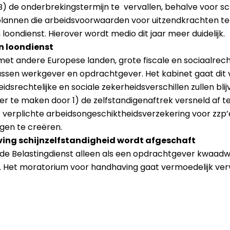
e B) de onderbrekingstermijn te vervallen, behalve voor s
plannen die arbeidsvoorwaarden voor uitzendkrachten te
oondienst. Hierover wordt medio dit jaar meer duidelijk.
en loondienst
et andere Europese landen, grote fiscale en sociaalrecht
ssen werkgever en opdrachtgever. Het kabinet gaat dit v
idsrechtelijke en sociale zekerheidsverschillen zullen bli
r te maken door 1) de zelfstandigenaftrek versneld af te 
 verplichte arbeidsongeschiktheidsverzekering voor zzp’
igen te creëren.
ing schijnzelfstandigheid wordt afgeschaft
 Belastingdienst alleen als een opdrachtgever kwaadwillend
. Het moratorium voor handhaving gaat vermoedelijk verv