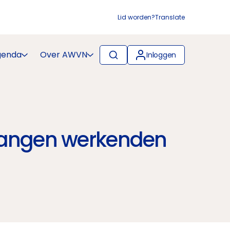
Lid worden?
Translate
genda
Over AWVN
Inloggen
elangen werkenden