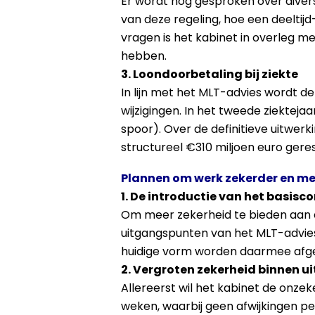
Er wordt nog gesproken over divers
van deze regeling, hoe een deeltij
vragen is het kabinet in overleg me
hebben.
3. Loondoorbetaling bij ziekte
In lijn met het MLT-advies wordt de
wijzigingen. In het tweede ziektej
spoor). Over de definitieve uitwer
structureel €310 miljoen euro gere
Plannen om werk zekerder en me
1. De introductie van het basisc
Om meer zekerheid te bieden aan d
uitgangspunten van het MLT-advie
huidige vorm worden daarmee afges
2. Vergroten zekerheid binnen u
Allereerst wil het kabinet de onze
weken, waarbij geen afwijkingen per