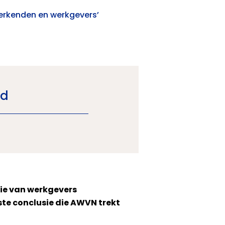
erkenden en werkgevers’
id
ie van werkgevers
ste conclusie die AWVN trekt