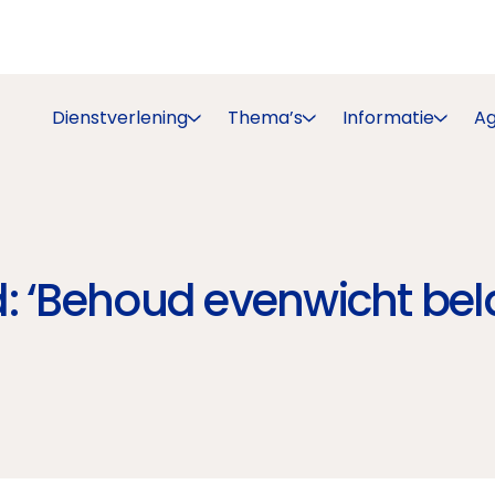
Dienstverlening
Thema’s
Informatie
A
d: ‘Behoud evenwicht b