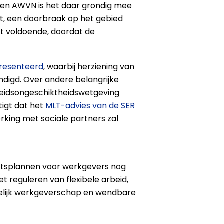
, en AWVN is het daar grondig mee
rkt, een doorbraak op het gebied
t voldoende, doordat de
presenteerd
, waarbij herziening van
ndigd. Over andere belangrijke
rbeidsongeschiktheidswetgeving
tigt dat het
MLT-advies van de SER
king met sociale partners zal
inetsplannen voor werkgevers nog
et reguleren van flexibele arbeid,
kkelijk werkgeverschap en wendbare