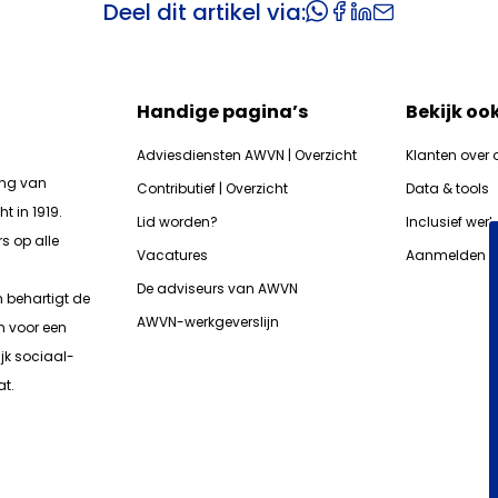
Deel dit artikel via:
Handige pagina’s
Bekijk oo
Adviesdiensten AWVN | Overzicht
Klanten over 
ing van
Contributief | Overzicht
Data & tools
t in 1919.
Lid worden?
Inclusief wer
s op alle
Vacatures
Aanmelden n
De adviseurs van AWVN
n b
ehartigt de
AWVN-werkgeverslijn
n voor een
jk sociaal-
t.