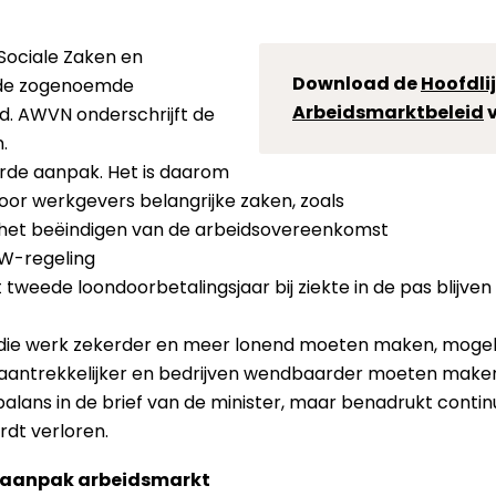
Sociale Zaken en
Download de
Hoofdli
 de zogenoemde
Arbeidsmarktbeleid
v
d. AWVN onderschrijft de
.
erde aanpak. Het is daarom
oor werkgevers belangrijke zaken, zoals
 het beëindigen van de arbeidsovereenkomst
WW-regeling
et tweede loondoorbetalingsjaar bij ziekte in de pas blij
die werk zekerder en meer lonend moeten maken, mogelij
antrekkelijker en bedrijven wendbaarder moeten maken
alans in de brief van de minister, maar benadrukt conti
rdt verloren.
e aanpak arbeidsmarkt