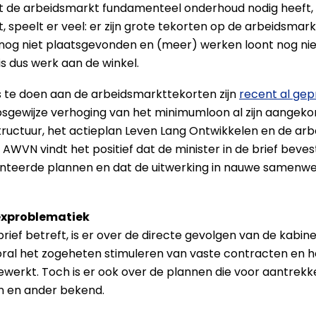
 dat de arbeidsmarkt fundamenteel onderhoud nodig heeft
t, speelt er veel: er zijn grote tekorten op de arbeidsma
nog niet plaatsgevonden en (meer) werken loont nog nie
is dus werk aan de winkel.
s te doen aan de arbeidsmarkttekorten zijn
recent al ge
psgewijze verhoging van het minimumloon al zijn aangeko
tructuur, het actieplan Leven Lang Ontwikkelen en de a
AWVN vindt het positief dat de minister in de brief beves
nteerde plannen en dat de uitwerking in nauwe samenwer
lexproblematiek
brief betreft, is er over de directe gevolgen van de kab
vooral het zogeheten stimuleren van vaste contracten en h
gewerkt. Toch is er ook over de plannen die voor aantre
n en ander bekend.