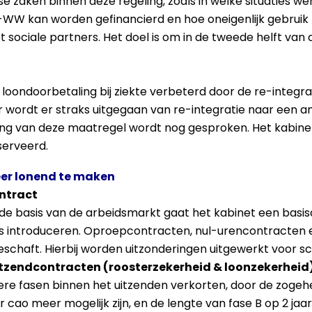
e zaken binnen deze regeling, zoals in welke situaties 
d-WW kan worden gefinancierd en hoe oneigenlijk gebruik t
t sociale partners. Het doel is om in de tweede helft van d
 loondoorbetaling bij ziekte verbeterd door de re-integra
aar wordt er straks uitgegaan van re-integratie naar een
king van deze maatregel wordt nog gesproken. Het kabine
serveerd.
er lonend te maken
ontract
e basis van de arbeidsmarkt gaat het kabinet een basisco
s introduceren. Oproepcontracten, nul-urencontracten
chaft. Hierbij worden uitzonderingen uitgewerkt voor sc
itzendcontracten (roosterzekerheid & loonzekerheid
kere fasen binnen het uitzenden verkorten, door de zogehe
 cao meer mogelijk zijn, en de lengte van fase B op 2 jaar