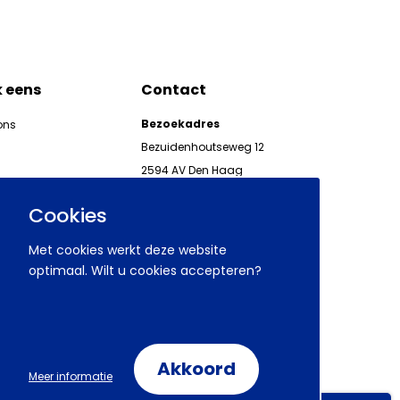
k eens
Contact
Bezoekadres
ons
Bezuidenhoutseweg 12
2594 AV Den Haag
kgeven
Telefoon 070 850 86 00
ieuwsbrieven AWVN
Cookies
AWVN-werkgeverslijn:
070 850 86 05,
Met cookies werkt deze website
werkgeverslijn@awvn.nl
optimaal. Wilt u cookies accepteren?
Akkoord
Volg ons op:
Meer informatie