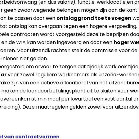
 arbeidsomvang (en dus salaris), functie, werklocatie en
 er geen zwaarwegende belangen mogen zijn aan de kant
aan te passen door een
ontslaggrond toe te voegen
wa
 tot ontslag kan overgaan tegen een hogere vergoeding.
xibele contracten wordt voorgesteld deze te beprijzen doo
t en de WIA kan worden ingevoerd en door een
hoger wet
oeren. Voor uitzendkrachten stelt de commissie voor de 
nlener niet gelden.
esteld om ervoor te zorgen dat tijdelijk werk ook tijdel
aar
voor zowel reguliere werknemers als uitzend-werknem
ake zijn van een actieve allocatierol van het uitzendbur
e maken de loondoorbetalingsplicht uit te sluiten voor 
dsovereenkomst minimaal per kwartaal een vast aantal 
reiding). Deze maatregelen gelden zowel voor uitzendo
lsel van contractvormen