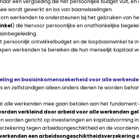
aar een vergoeding die het persoonlijke budget vult, en 
e wordt gewerkt en los van baanwisselingen.
 om werkenden te ondersteunen bij het gebruiken van he
nkel
) die hiervoor persoonlijke en onafhankelijke begelei
aanbegeleiding.
 persoonlijk ontwikkelbudget en de loopbaanwinkel te in
pen werkenden te bereiken die hun menselijk kapitaal we
deling en basisinkomenszekerheid voor alle werkend
 en zelfstandigen alleen anders dienen te worden behande
t alle werkenden mee gaan betalen aan het fundament en
worden verkleind door arbeid voor alle werkenden geli
 worden gericht op investeringen en kapitaalvorming in
erzekering tegen arbeidsongeschiktheid en de voorzieni
 werkenden een arbeidsongeschiktheidsverzekering 