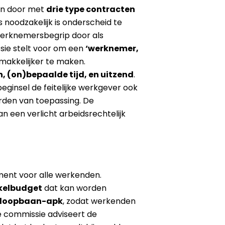
gen door met
drie type contracten
 noodzakelijk is onderscheid te
werknemersbegrip door als
ssie stelt voor om een
‘werknemer,
makkelijker te maken.
, (on)bepaalde tijd, en uitzend
.
eginsel de feitelijke werkgever ook
rden van toepassing. De
an een verlicht arbeidsrechtelijk
ment voor alle werkenden.
kkelbudget
dat kan worden
loopbaan-apk
, zodat werkenden
e commissie adviseert de