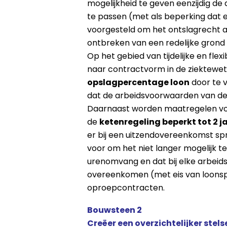
mogelijkheid te geven eenzijdig de
te passen (met als beperking dat
voorgesteld om het ontslagrecht 
ontbreken van een redelijke grond
Op het gebied van tijdelijke en fle
naar contractvorm in de ziektewe
opslagpercentage loon
door te v
dat de arbeidsvoorwaarden van de i
Daarnaast worden maatregelen voorg
de
ketenregeling beperkt tot 2 j
er bij een uitzendovereenkomst spr
voor om het niet langer mogelijk t
urenomvang en dat bij elke arbei
overeenkomen (met eis van loonsp
oproepcontracten.
Bouwsteen 2
Creëer een overzichtelijker ste