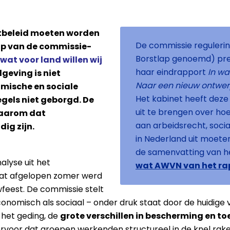
tbeleid moeten worden
De commissie reguleri
ap van de commissie-
Borstlap genoemd) pre
 wat voor land willen wij
haar eindrapport
In wa
lgeving is niet
Naar een nieuw ontwer
mische en sociale
Het kabinet heeft deze
egels niet geborgd. De
uit te brengen over ho
daarom dat
aan arbeidsrecht, social
ig zijn.
in Nederland uit moeten
de samenvatting van h
alyse uit het
wat AWVN van het rap
at afgelopen zomer werd
eest. De commissie stelt
nomisch als sociaal – onder druk staat door de huidige 
het geding, de
grote verschillen in bescherming en to
rvoor dat groepen werkenden structureel in de knel rake