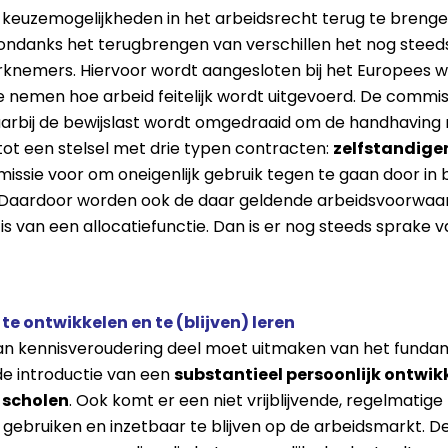
 keuzemogelijkheden in het arbeidsrecht terug te bren
ondanks het terugbrengen van verschillen het nog steeds
rknemers. Hiervoor wordt aangesloten bij het Europees 
te nemen hoe arbeid feitelijk wordt uitgevoerd. De commi
arbij de bewijslast wordt omgedraaid om de handhaving 
ot een stelsel met drie typen contracten:
zelfstandigen
issie voor om oneigenlijk gebruik tegen te gaan door in b
. Daardoor worden ook de daar geldende arbeidsvoorwaa
 is van een allocatiefunctie. Dan is er nog steeds sprake v
 te ontwikkelen en te (blijven) leren
 van kennisveroudering deel moet uitmaken van het funda
e introductie van een
substantieel persoonlijk ontwi
e scholen
. Ook komt er een niet vrijblijvende, regelmatige
gebruiken en inzetbaar te blijven op de arbeidsmarkt. D