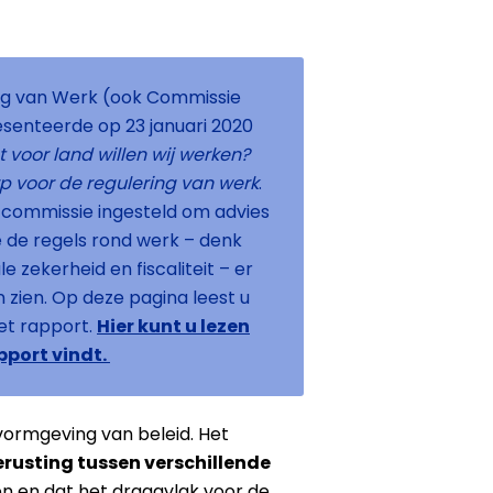
ng van Werk (ook Commissie
senteerde op 23 januari 2020
t voor land willen wij werken?
p voor de regulering van werk
.
 commissie ingesteld om advies
e de regels rond werk – denk
e zekerheid en fiscaliteit – er
 zien. Op deze pagina leest u
et rapport.
Hier kunt u lezen
port vindt.
vormgeving van beleid. Het
erusting tussen verschillende
n en dat het draagvlak voor de