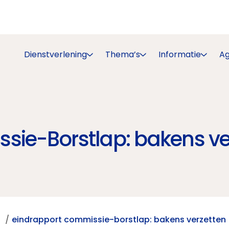
Dienstverlening
Thema’s
Informatie
A
sie-Borstlap: bakens ve
t
eindrapport commissie-borstlap: bakens verzetten