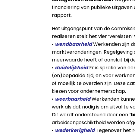
financiering van publieke uitgaven a
rapport.
Het uitgangspunt van de commissie
realiseren stelt het vier ‘vereiste
•
wendbaarheid
Werkenden zijn z
marktveranderingen. Regelgeving st
meerwaarde heeft of aansluit bij 
•
duidelijkheid
Er is sprake van ee
(on)bepaalde tijd, en voor werknem
of moeilijk te overzien zijn. Deze 
kiezen voor ondernemerschap.
•
weerbaarheid
Werkenden kunnen 
werk als dat nodig is om uitval te
Dit wordt ondersteund door een
‘b
arbeidsongeschiktheid worden afg
•
wederkerigheid
Tegenover het re