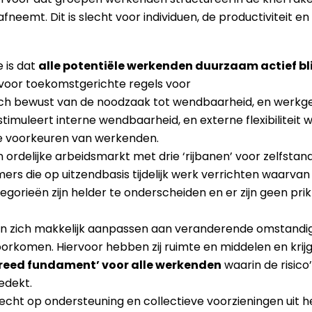
fneemt. Dit is slecht voor individuen, de productiviteit en
 is dat
alle potentiële werkenden duurzaam actief bl
n’ voor toekomstgerichte regels voor
ich bewust van de noodzaak tot wendbaarheid, en werkge
imuleert interne wendbaarheid, en externe flexibiliteit
de voorkeuren van werkenden.
n ordelijke arbeidsmarkt met drie ‘rijbanen’ voor zelfst
ers die op uitzendbasis tijdelijk werk verrichten waarva
categorieën zijn helder te onderscheiden en er zijn geen pr
zich makkelijk aanpassen aan veranderende omstandig
 voorkomen. Hiervoor hebben zij ruimte en middelen en kri
reed fundament’ voor alle werkenden
waarin de risico
edekt.
cht op ondersteuning en collectieve voorzieningen uit 