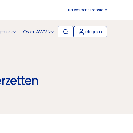
Lid worden?
Translate
genda
Over AWVN
Inloggen
rzetten