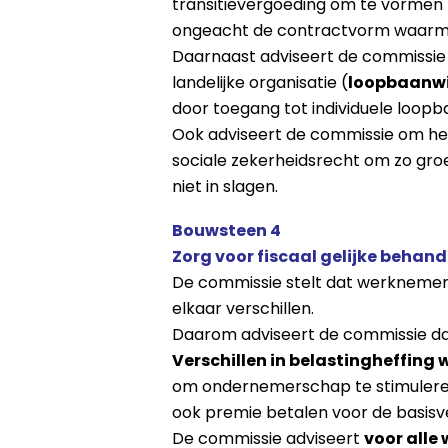
transitievergoeding om te vormen n
ongeacht de contractvorm waarme
Daarnaast adviseert de commissie
landelijke organisatie (
loopbaanwi
door toegang tot individuele loopb
Ook adviseert de commissie om het
sociale zekerheidsrecht om zo groe
niet in slagen.
Bouwsteen 4
Zorg voor fiscaal gelijke behan
De commissie stelt dat werknemers
elkaar verschillen.
Daarom adviseert de commissie da
Verschillen in belastingheffing 
om ondernemerschap te stimuleren
ook premie betalen voor de basisv
De commissie adviseert
voor alle