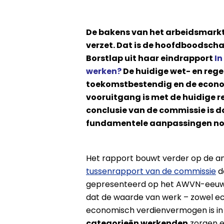
De bakens van het arbeidsmark
verzet. Dat is de hoofdboodsch
Borstlap uit haar eindrapport
In
werken?
De huidige wet- en rege
toekomstbestendig en de econo
vooruitgang is met de huidige r
conclusie van de commissie is 
fundamentele aanpassingen nod
Het rapport bouwt verder op de an
tussenrapport van de commissie
d
gepresenteerd op het AWVN-eeuwf
dat de waarde van werk – zowel eco
economisch verdienvermogen is in 
categorieën werkenden
zorgen e