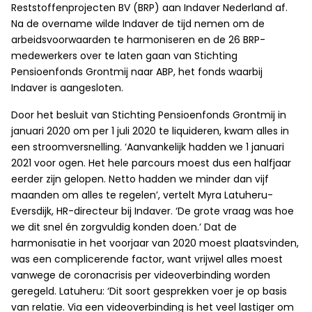
Reststoffenprojecten BV (BRP) aan Indaver Nederland af.
Na de overname wilde Indaver de tijd nemen om de
arbeidsvoorwaarden te harmoniseren en de 26 BRP-
medewerkers over te laten gaan van Stichting
Pensioenfonds Grontmij naar ABP, het fonds waarbij
Indaver is aangesloten.
Door het besluit van Stichting Pensioenfonds Grontmij in
januari 2020 om per 1 juli 2020 te liquideren, kwam alles in
een stroomversnelling. ‘Aanvankelijk hadden we 1 januari
2021 voor ogen. Het hele parcours moest dus een halfjaar
eerder zijn gelopen. Netto hadden we minder dan vijf
maanden om alles te regelen’, vertelt Myra Latuheru-
Eversdijk, HR-directeur bij Indaver. ‘De grote vraag was hoe
we dit snel én zorgvuldig konden doen.’ Dat de
harmonisatie in het voorjaar van 2020 moest plaatsvinden,
was een complicerende factor, want vrijwel alles moest
vanwege de coronacrisis per videoverbinding worden
geregeld. Latuheru: ‘Dit soort gesprekken voer je op basis
van relatie. Via een videoverbinding is het veel lastiger om