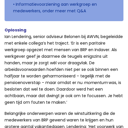
• Informatievoorziening aan werkgroep en
medewerkers, onder meer met Q&A
Oplossing
Ian Lendering, senior adviseur Belonen bij AWVN, begeleidde
met enkele collega’s het traject. ‘Er is een paritaire
werkgroep opgezet met mensen van BRP en Indaver. Als
werkgever geef je daarmee de teugels enigszins uit
handen, maar je zorgt wél voor draagvlak. De
arbeidsvoorwaarden hoefden niet per se ook binnen een
halfjaar te worden geharmoniseerd – tegelijk met de
pensioenoverstap – maar omdat er nu
momentum
was, is
besloten dat wel te doen. Daardoor werd het een
achtbaan, maar dat dwingt je ook om te focussen. Je hebt
geen tijd om fouten te maken.’
Belangrijke onderwerpen waren de winstuitkering die de
medewerkers van BRP gewend waren te krijgen en hun
grotere aantal vakantiedagen. Lendering: ‘Het voorwerk van