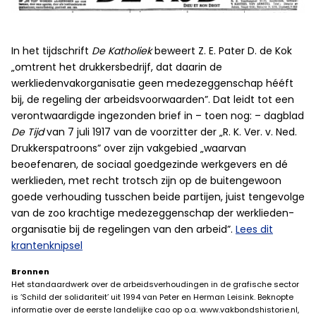
In het tijdschrift
De Katholiek
beweert Z. E. Pater D. de Kok
„omtrent het drukkersbedrijf, dat daarin de
werkliedenvakorganisatie geen medezeggenschap hééft
bij, de regeling der arbeidsvoorwaarden”. Dat leidt tot een
verontwaardigde ingezonden brief in – toen nog: – dagblad
De Tijd
van 7 juli 1917 van de voorzitter der „R. K. Ver. v. Ned.
Drukkerspatroons” over zijn vakgebied „waarvan
beoefenaren, de sociaal goedgezinde werkgevers en dé
werklieden, met recht trotsch zijn op de buitengewoon
goede verhouding tusschen beide partijen, juist tengevolge
van de zoo krachtige medezeggenschap der werklieden-
organisatie bij de regelingen van den arbeid”.
Lees dit
krantenknipsel
Bronnen
Het standaardwerk over de arbeidsverhoudingen in de grafische sector
is ‘Schild der solidariteit’ uit 1994 van Peter en Herman Leisink. Beknopte
informatie over de eerste landelijke cao op o.a. www.vakbondshistorie.nl,