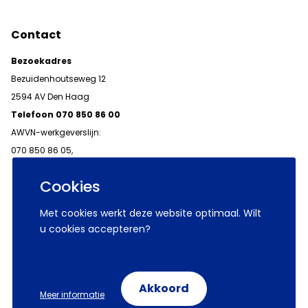
Contact
Bezoekadres
Bezuidenhoutseweg 12
2594 AV Den Haag
Telefoon 070 850 86 00
AWVN-werkgeverslijn:
070 850 86 05,
werkgeverslijn@awvn.nl
Cookies
Met cookies werkt deze website optimaal. Wilt
u cookies accepteren?
© 2026 AWVN
Voorwaarden
Wij zijn AWVN
Akkoord
Meer informatie
Volg ons op: