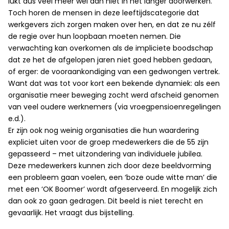
lukt dus veel meer wel dan niet in het langer doorwerken.
Toch horen de mensen in deze leeftijdscategorie dat
werkgevers zich zorgen maken over hen, en dat ze nu zélf
de regie over hun loopbaan moeten nemen. Die
verwachting kan overkomen als de impliciete boodschap
dat ze het de afgelopen jaren niet goed hebben gedaan,
of erger: de vooraankondiging van een gedwongen vertrek.
Want dat was tot voor kort een bekende dynamiek: als een
organisatie meer beweging zocht werd afscheid genomen
van veel oudere werknemers (via vroegpensioenregelingen
e.d.).
Er zijn ook nog weinig organisaties die hun waardering
expliciet uiten voor de groep medewerkers die de 55 zijn
gepasseerd – met uitzondering van individuele jubilea.
Deze medewerkers kunnen zich door deze beeldvorming
een probleem gaan voelen, een ‘boze oude witte man’ die
met een ‘OK Boomer’ wordt afgeserveerd. En mogelijk zich
dan ook zo gaan gedragen. Dit beeld is niet terecht en
gevaarlijk. Het vraagt dus bijstelling.