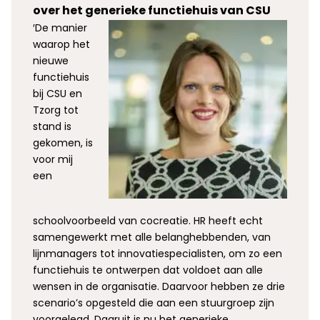
over het generieke functiehuis van CSU
′De manier
waarop het
nieuwe
functiehuis
bij CSU en
Tzorg tot
stand is
gekomen, is
voor mij
een
schoolvoorbeeld van cocreatie. HR heeft echt
samengewerkt met alle belanghebbenden, van
lijnmanagers tot innovatiespecialisten, om zo een
functiehuis te ontwerpen dat voldoet aan alle
wensen in de organisatie. Daarvoor hebben ze drie
scenario’s opgesteld die aan een stuurgroep zijn
voorgelegd. Daaruit is nu het generieke