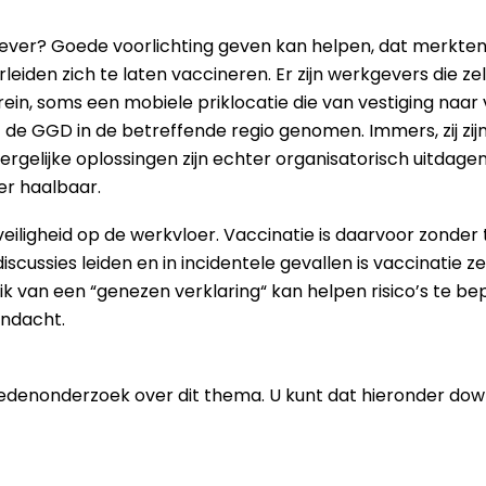
ever? Goede voorlichting geven kan helpen, dat merkten 
den zich te laten vaccineren. Er zijn werkgevers die zel
ein, soms een mobiele priklocatie die van vestiging naar ves
de GGD in de betreffende regio genomen. Immers, zij zijn 
rgelijke oplossingen zijn echter organisatorisch uitdagen
er haalbaar.
veiligheid op de werkvloer. Vaccinatie is daarvoor zonder t
discussies leiden en in incidentele gevallen is vaccinatie
ik van een “genezen verklaring“ kan helpen risico’s te bep
andacht.
edenonderzoek over dit thema. U kunt dat hieronder do