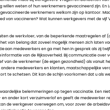
g willen weten of hun werknemers gevaccineerd zijn. En 
dig gevaccineerde werknemers welkom zijn op kantoor. M
ied van vaccineren? Wat kunnen werkgevers met de vijf V’
uiten de werkvloer, van de beperkende maatregelen af (of
 het van belang dat zoveel mogelijk mensen zich laten v
e aan medewerkers en ga met hen in gesprek als zij twijf
de informatie van de Rijksoverheid. Bij communicatie over 
ef van de werknemer (de eigen gezondheid) als vanuit he
andere medewerkers en klanten, maatschappelijke vera
 kort te schetsen. Dit kan de schijn voorkomen dat u als 
ardelijke belemmeringen op tegen vaccinatie. Een niet 
n- en ander kort verzuimverlof en geeft de medewerker r
 kan de werkgever overwegen om, voor zover de arbeidsvo