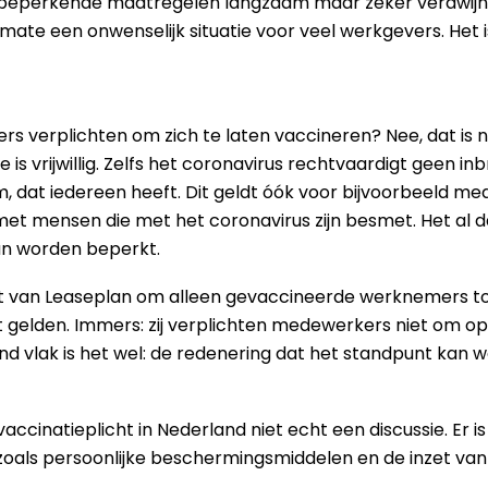
 beperkende maatregelen langzaam maar zeker verdwijnen
 mate een onwenselijk situatie voor veel werkgevers. Het
verplichten om zich te laten vaccineren? Nee, dat is nie
e is vrijwillig. Zelfs het coronavirus rechtvaardigt geen 
 dat iedereen heeft. Dit geldt óók voor bijvoorbeeld med
t mensen die met het coronavirus zijn besmet. Het al da
kan worden beperkt.
van Leaseplan om alleen gevaccineerde werknemers toe 
t gelden. Immers: zij verplichten medewerkers niet om o
nd vlak is het wel: de redenering dat het standpunt kan 
accinatieplicht in Nederland niet echt een discussie. Er is
 zoals persoonlijke beschermingsmiddelen en de inzet van