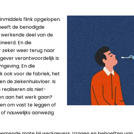
inmiddels flink opgelopen.
heeft de benodigde
t werkende deel van de
neerd. En die
zeker weer terug naar
gever verantwoordelijk is
mgeving. En die
jk ook voor de fabriek, het
n de ziekenhuisvloer. Is
 realiseren als niet-
n aan het werk gaan?
den om vast te leggen of
 of nauwelijks aanwezig
nemende mate bij werkgevers. Vragen en behoeften van 