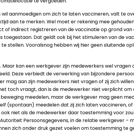
ccinatielocatie te vergoeden.
 wil aanmoedigen om zich te laten vaccineren, valt te o
erktijd aan te merken. Wel moet er rekening mee gehouden
ect of indirect registreren van de vaccinatie op grond v
 toegestaan. Dat geldt ook bij het stimuleren van de va
t te stellen. Vooralsnog hebben wij hier geen sluitende opl
en. Maar kan een werkgever zijn medewerkers wel vragen of
eeld. Deze verbiedt de verwerking van bijzondere pers
mag aan zijn medewerkers niet vragen of zij zich willen l
et toch vraagt, dan is de medewerker niet verplicht om
n beweging meedelen, maar de werkgever mag geen medi
 (spontaan) meedelen dat zij zich laten vaccineren, of d
g ook niet als de medewerker daar toestemming voor zou
e Autoriteit Persoonsgegevens, in de relatie werkgever 
unnen zich onder druk gezet voelen om toestemming te 