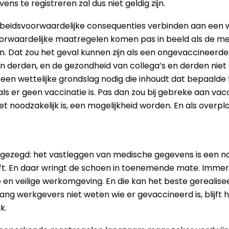
te registreren zal dus niet geldig zijn.
arbeidsvoorwaardelijke consequenties verbinden aan ee
oorwaardelijke maatregelen komen pas in beeld als de me
en. Dat zou het geval kunnen zijn als een ongevaccineer
en derden, en de gezondheid van collega’s en derden niet
r een wettelijke grondslag nodig die inhoudt dat bepaal
s er geen vaccinatie is. Pas dan zou bij gebreke aan vac
t noodzakelijk is, een mogelijkheid worden. En als overplaa
l gezegd: het vastleggen van medische gegevens is een no
t. En daar wringt de schoen in toenemende mate. Immers
en veilige werkomgeving. En die kan het beste gerealisee
ng werkgevers niet weten wie er gevaccineerd is, blijft h
k.