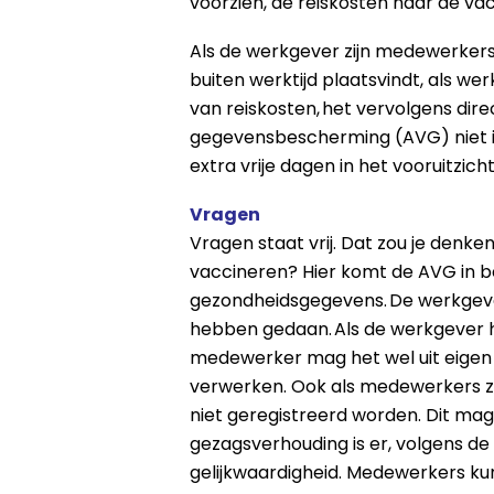
voorzien, de reiskosten naar de va
Als de werkgever zijn medewerkers
buiten werktijd plaatsvindt, als w
van reiskosten, het vervolgens dir
gegevensbescherming (AVG) niet is
extra vrije dagen in het vooruitzich
Vragen
Vragen staat vrij. Dat zou je denk
vaccineren? Hier komt de AVG in b
gezondheidsgegevens. De werkgever 
hebben gedaan. Als de werkgever h
medewerker mag het wel uit eige
verwerken. Ook als medewerkers zelf
niet geregistreerd worden. Dit ma
gezagsverhouding is er, volgens d
gelijkwaardigheid. Medewerkers k