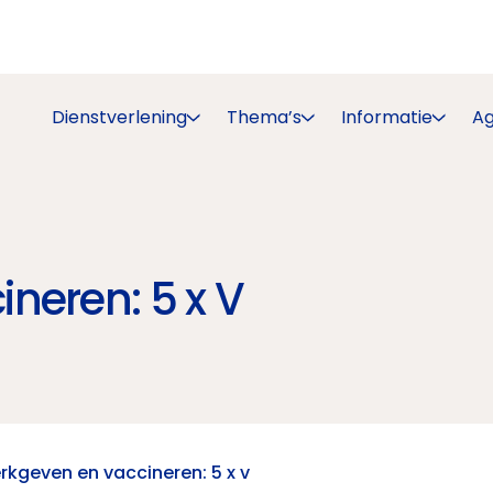
Dienstverlening
Thema’s
Informatie
A
neren: 5 x V
rkgeven en vaccineren: 5 x v