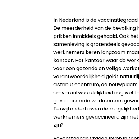
In Nederland is de vaccinatiegraad 
De meerderheid van de bevolking 
prikken inmiddels gehaald. Ook he
samenleving is grotendeels gevacci
werknemers keren langzaam maar 
kantoor. Het kantoor waar de werk
voor een gezonde en veilige werko
verantwoordelijkheid geldt natuurli
distributiecentrum, de bouwplaats e
die verantwoordelijkheid nog wel te
gevaccineerde werknemers gewoo
Terwijl ondertussen de mogelijkhe
werknemers gevaccineerd zijn niet
zijn?
Bovenstaande vragen leven in toe