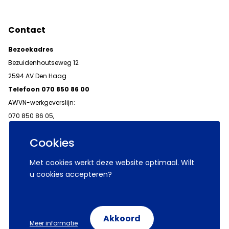
Contact
Bezoekadres
Bezuidenhoutseweg 12
2594 AV Den Haag
Telefoon 070 850 86 00
AWVN-werkgeverslijn:
070 850 86 05,
werkgeverslijn@awvn.nl
Cookies
Met cookies werkt deze website optimaal. Wilt
u cookies accepteren?
© 2026 AWVN
Voorwaarden
Wij zijn AWVN
Akkoord
Meer informatie
Volg ons op: