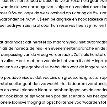
en dat het herstelpad onzeker is. De onzekerheid gaat tw
en waarin nieuwe coronagolven volgen en vaccins onvoldo
 met 0,6% en loopt de werkloosheid op richting de 8%. D
aronder de NOW-3) een belangrijke en noodzakelijke rol 
eel bedrijven die nu al door hun reserves heen zijn zullen
dt daarnaast dat herstel op macroniveau niet automatis
 als de horeca, de reis- en evenementenbranche en de lu
aanpassing van de vraag veroorzaakt. Zelfs als herstel op
ren zullen – ook met een vaccin in het vooruitzicht – ingre
rgen en werkgelegenheid te behouden voor de langere term
 positieve nieuws dat vaccins en grootschalig testen op 
tel sneller gaat dan verwacht. Het is daarom verstandig
’s en zowel plannen klaar te hebben liggen om de contin
ar ook klaar te zijn voor een positief scenario. Als het 
ionele loonsverhoging of opschortende voorwaarden (of w