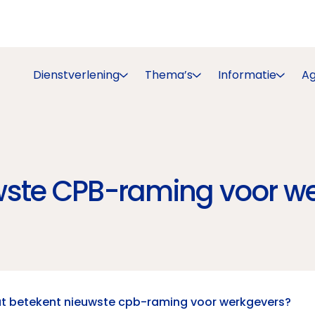
Dienstverlening
Thema’s
Informatie
A
wste CPB-raming voor w
t betekent nieuwste cpb-raming voor werkgevers?