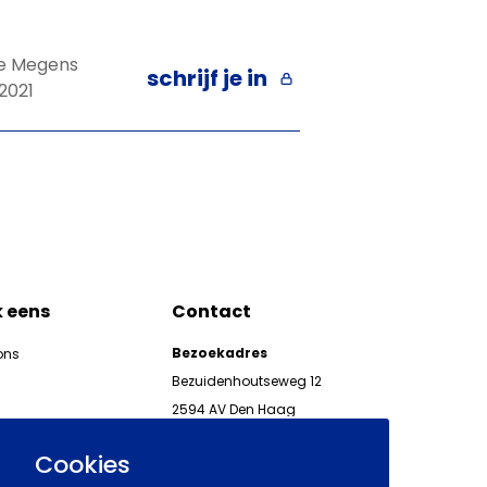
e Megens
schrijf je in
2021
k eens
Contact
Bezoekadres
ons
Bezuidenhoutseweg 12
2594 AV Den Haag
kgeven
Telefoon 070 850 86 00
ieuwsbrieven AWVN
Cookies
AWVN-werkgeverslijn: