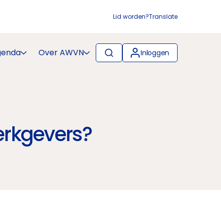
Lid worden?
Translate
genda
Over AWVN
Inloggen
erkgevers?