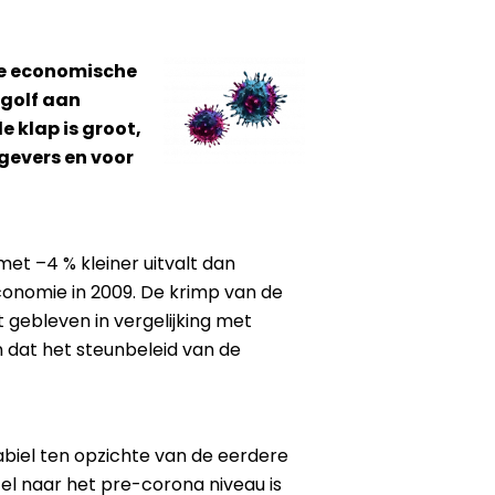
de economische
 golf aan
 klap is groot,
kgevers en voor
et –4 % kleiner uitvalt dan
conomie in 2009. De krimp van de
 gebleven in vergelijking met
n dat het steunbeleid van de
tabiel ten opzichte van de eerdere
el naar het pre-corona niveau is