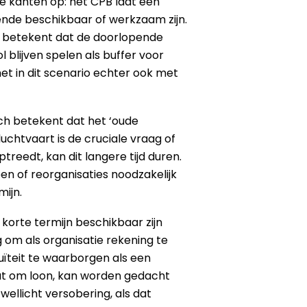
ee kanten op: het CPB laat een
ende beschikbaar of werkzaam zijn.
at betekent dat de doorlopende
blijven spelen als buffer voor
 het in dit scenario echter ook met
ch betekent dat het ‘oude
chtvaart is de cruciale vraag of
treedt, kan dit langere tijd duren.
pen of reorganisaties noodzakelijk
ijn.
korte termijn beschikbaar zijn
 om als organisatie rekening te
uïteit te waarborgen als een
gaat om loon, kan worden gedacht
ellicht versobering, als dat