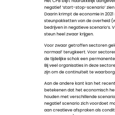
Het CPB blijft nadrukkelijk aangev
negatief ‘start-stop-scenario’ zi
Daarin krimpt de economie in 2021
steunpakketten van de overheid (wa
bedrijven in negatieve scenario’s. V
steun heel zwaar krijgen.
Voor zwaar getroffen sectoren gel
normaal’ terugkeert. Voor sectoren
de tijdelijke schok een permanente 
Bij veel organisaties in deze secto
zijn om de continuïteit te waarbo
Aan de andere kant kan het recente
betekenen dat het economisch hers
houden met verschillende scenario
negatief scenario zich voordoet ma
aan creatieve afspraken als condit