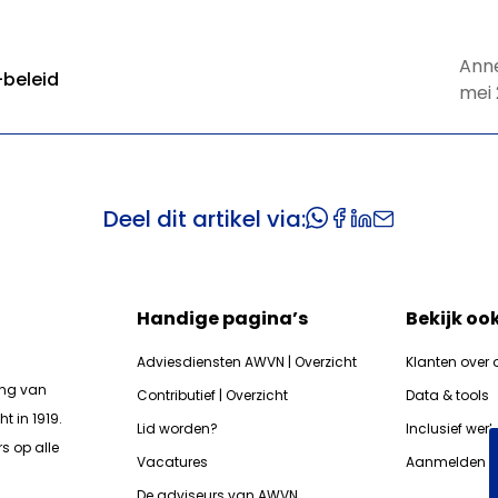
Ann
-beleid
mei 
Deel dit artikel via:
Handige pagina’s
Bekijk oo
Adviesdiensten AWVN | Overzicht
Klanten over 
ing van
Contributief | Overzicht
Data & tools
t in 1919.
Lid worden?
Inclusief wer
s op alle
Vacatures
Aanmelden n
De adviseurs van AWVN