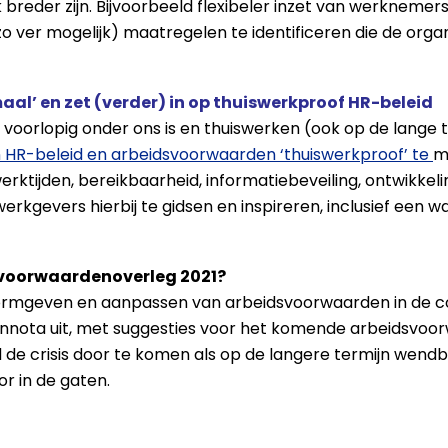
 breder zijn. Bijvoorbeeld flexibeler inzet van werknemer
zo ver mogelijk) maatregelen te identificeren die de organ
al’ en zet (verder) in op thuiswerkproof HR-beleid
rus voorlopig onder ons is en thuiswerken (ook op de lange
 HR-beleid en arbeidsvoorwaarden ‘thuiswerkproof’ te
m
erktijden, bereikbaarheid, informatiebeveiling, ontwikke
rkgevers hierbij te gidsen en inspireren, inclusief een 
dsvoorwaardenoverleg 2021?
ormgeven en aanpassen van arbeidsvoorwaarden in de cor
nnota uit, met suggesties voor het komende arbeidsvoo
e crisis door te komen als op de langere termijn wendba
r in de gaten.