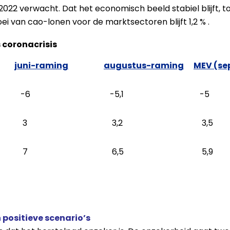
2022 verwacht. Dat het economisch beeld stabiel blijft, to
i van cao-lonen voor de marktsectoren blijft 1,2 % .
 coronacrisis
juni-raming
augustus-raming
MEV (se
-6
-5,1
-5
3
3,2
3,5
7
6,5
5,9
positieve scenario’s