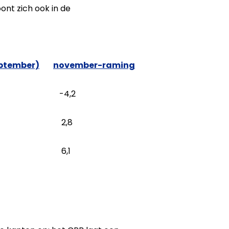
ont zich ook in de
ptember)
november-raming
-4,2
2,8
6,1