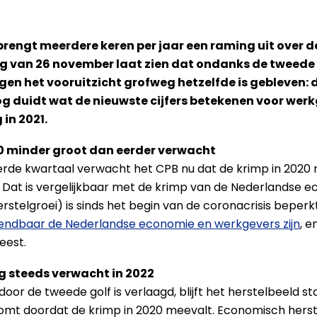
brengt meerdere keren per jaar een raming uit over 
ng van 26 november laat zien dat ondanks de tweede
n het vooruitzicht grofweg hetzelfde is gebleven: de
log duidt wat de nieuwste cijfers betekenen voor wer
in 2021.
0 minder groot dan eerder verwacht
derde kwartaal verwacht het CPB nu dat de krimp in 2020 m
 Dat is vergelijkbaar met de krimp van de Nederlandse e
stelgroei) is sinds het begin van de coronacrisis beperkt
endbaar de Nederlandse economie en werkgevers zijn
, e
eest.
og steeds verwacht in 2022
oor de tweede golf is verlaagd, blijft het herstelbeeld s
komt doordat de krimp in 2020 meevalt. Economisch herst