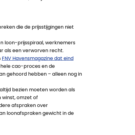
ken die de prijsstijgingen niet
n loon-prijsspiraal, werknemers
r als een verworven recht.
n
FNV Havensmagazine dat eind
t hele cao-proces en de
van gehoord hebben – alleen nog in
altijd bezien moeten worden als
 winst, omzet of
dere afspraken over
van loonafspraken gewicht in de