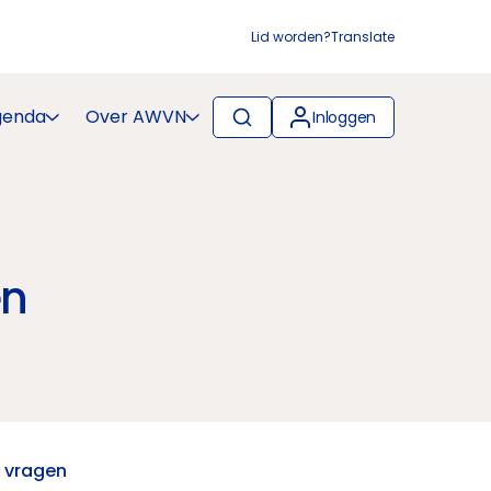
Lid worden?
Translate
genda
Over AWVN
Inloggen
en
f vragen