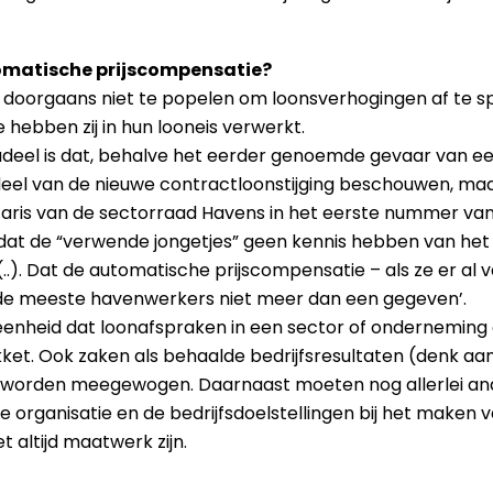
matische prijscompensatie?
doorgaans niet te popelen om loonsverhogingen af te spre
e hebben zij in hun looneis verwerkt.
deel is dat, behalve het eerder genoemde gevaar van ee
eel van de nieuwe contractloonstijging beschouwen, maa
ris van de sectorraad Havens in het eerste nummer va
k dat de “verwende jongetjes” geen kennis hebben van he
.). Dat de automatische prijscompensatie – als ze er al 
 de meeste havenwerkers niet meer dan een gegeven’.
eenheid dat loonafspraken in een sector of onderneming 
et. Ook zaken als behaalde bedrijfsresultaten (denk aan
j worden meegewogen. Daarnaast moeten nog allerlei an
e organisatie en de bedrijfsdoelstellingen bij het maken 
 altijd maatwerk zijn.