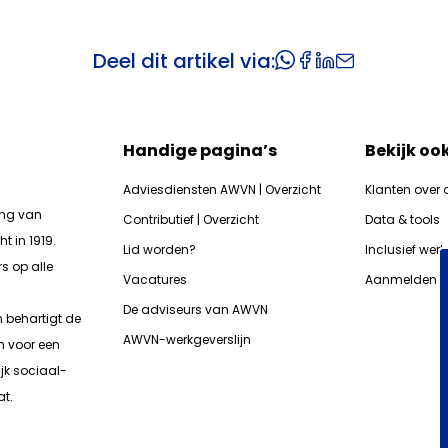
Deel dit artikel via:
Handige pagina’s
Bekijk oo
Adviesdiensten AWVN | Overzicht
Klanten over 
ing van
Contributief | Overzicht
Data & tools
t in 1919.
Lid worden?
Inclusief wer
s op alle
Vacatures
Aanmelden n
De adviseurs van AWVN
n b
ehartigt de
AWVN-werkgeverslijn
n voor een
jk sociaal-
t.