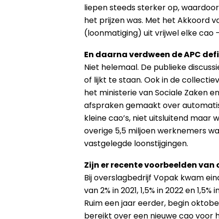
liepen steeds sterker op, waardoor
het prijzen was. Met het Akkoord v
(loonmatiging) uit vrijwel elke cao 
En daarna verdween de APC defin
Niet helemaal. De publieke discussi
of lijkt te staan. Ook in de collec
het ministerie van Sociale Zaken e
afspraken gemaakt over automatische
kleine cao’s, niet uitsluitend maa
overige 5,5 miljoen werknemers w
vastgelegde loonstijgingen.
Zijn er recente
voorbeelden van 
Bij overslagbedrijf Vopak kwam ei
van 2% in 2021, 1,5% in 2022 en 1,5%
Ruim een jaar eerder, begin oktob
bereikt over een nieuwe cao voor he