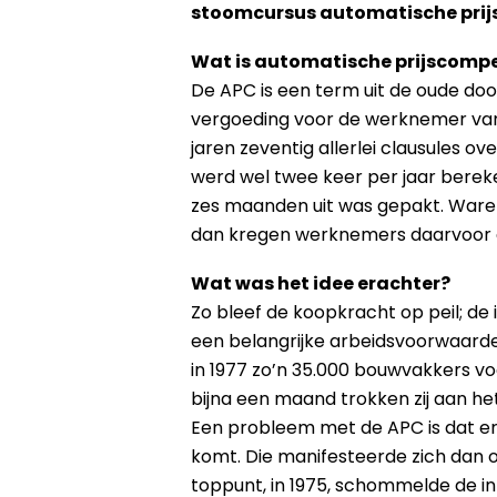
stoomcursus automatische prijs
Wat is automatische prijscomp
De APC is een term uit de oude do
vergoeding voor de werknemer van
jaren zeventig allerlei clausules
werd wel twee keer per jaar berek
zes maanden uit was gepakt. Waren 
dan kregen werknemers daarvoor 
Wat was het idee erachter?
Zo bleef de koopkracht op peil; de
een belangrijke arbeidsvoorwaarde,
in 1977 zo’n 35.000 bouwvakkers v
bijna een maand trokken zij aan het
Een probleem met de APC is dat er
komt. Die manifesteerde zich dan oo
toppunt, in 1975, schommelde de in