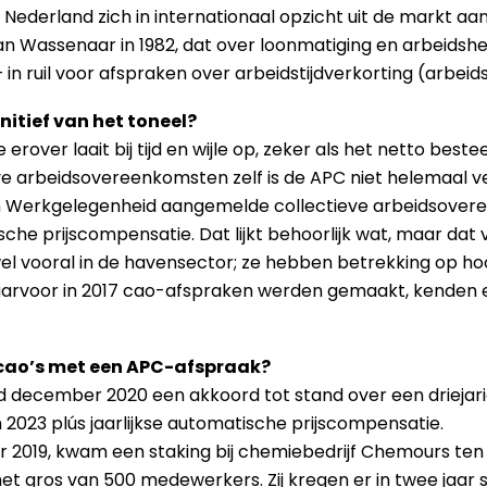
 Nederland zich in internationaal opzicht uit de markt aa
an Wassenaar in 1982, dat over loonmatiging en arbeidsh
– in ruil voor afspraken over arbeidstijdverkorting (arbeid
itief van het toneel?
e erover laait bij tijd en wijle op, zeker als het netto be
tieve arbeidsovereenkomsten zelf is de APC niet helemaal v
n Werkgelegenheid aangemelde collectieve arbeidsovereen
 prijscompensatie. Dat lijkt behoorlijk wat, maar dat val
r wel vooral in de havensector; ze hebben betrekking op 
aarvoor in 2017 cao-afspraken werden gemaakt, kenden 
cao’s met een APC-afspraak?
nd december 2020 een akkoord tot stand over een driejar
 in 2023 plús jaarlijkse automatische prijscompensatie.
er 2019, kwam een staking bij chemiebedrijf Chemours te
t gros van 500 medewerkers. Zij kregen er in twee jaar st