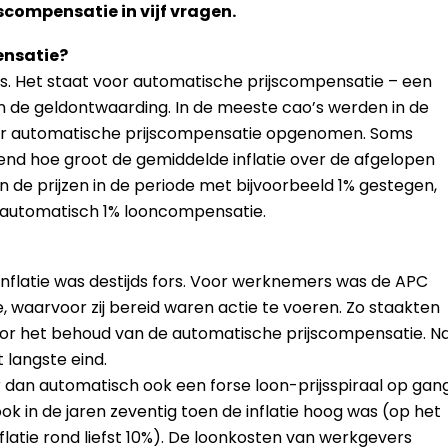
compensatie in vijf vragen.
ensatie?
os. Het staat voor automatische prijscompensatie – een
 de geldontwaarding. In de meeste cao’s werden in de
 over automatische prijscompensatie opgenomen. Soms
end hoe groot de gemiddelde inflatie over de afgelopen
de prijzen in de periode met bijvoorbeeld 1% gestegen,
automatisch 1% looncompensatie.
 inflatie was destijds fors. Voor werknemers was de APC
 waarvoor zij bereid waren actie te voeren. Zo staakten
oor het behoud van de automatische prijscompensatie. N
 langste eind.
 dan automatisch ook een forse loon-prijsspiraal op gan
k in de jaren zeventig toen de inflatie hoog was (op het
flatie rond liefst 10%). De loonkosten van werkgevers