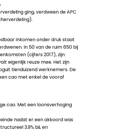
n
erverdeling ging, verdween de APC
sherverdeling).
steedbaar inkomen onder druk staat
erdwenen. In 50 van de ruim 650 bij
komsten (cijfers 2017), zijn
t eigenlijk reuze mee. Het zijn
hooguit tienduizend werknemers. De
een cao met enkel de vooraf
ige cao. Met een loonsverhoging
n einde nadat er een akkoord was
ructureel 3,9% bij, en