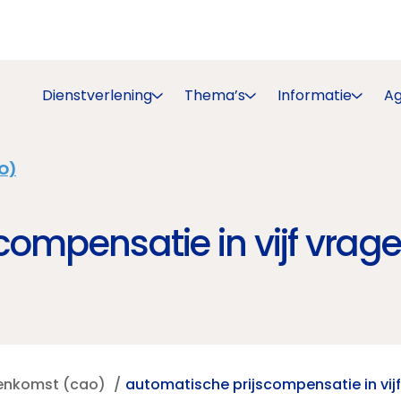
Dienstverlening
Thema’s
Informatie
A
O)
compensatie in vijf vrag
eenkomst (cao)
automatische prijscompensatie in vij