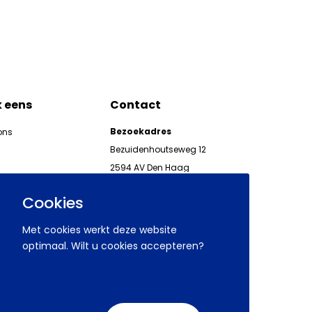
k eens
Contact
Bezoekadres
ons
Bezuidenhoutseweg 12
2594 AV Den Haag
kgeven
Telefoon 070 850 86 00
ieuwsbrieven AWVN
Cookies
AWVN-werkgeverslijn:
070 850 86 05,
Met cookies werkt deze website
werkgeverslijn@awvn.nl
optimaal. Wilt u cookies accepteren?