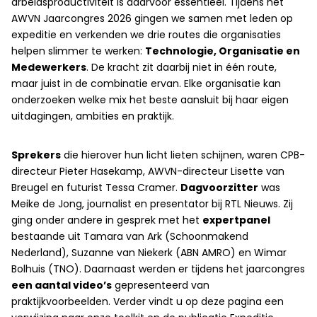
arbeidsproductiviteit is daarvoor essentieel.
Tijdens het
AWVN Jaarcongres 2026 gingen we samen met leden op
expeditie en verkenden we drie routes die organisaties
helpen slimmer te werken:
Technologie, Organisatie en
Medewerkers
. De kracht zit daarbij niet in één route,
maar juist in de combinatie ervan. Elke organisatie kan
onderzoeken welke mix het beste aansluit bij haar eigen
uitdagingen, ambities en praktijk.
Sprekers
die hierover hun licht lieten schijnen, waren CPB-
directeur Pieter Hasekamp, AWVN-directeur Lisette van
Breugel en futurist Tessa Cramer.
Dagvoorzitter
was
Meike de Jong, journalist en presentator bij RTL Nieuws. Zij
ging onder andere in gesprek met het
expertpanel
bestaande uit Tamara van Ark (Schoonmakend
Nederland), Suzanne van Niekerk (ABN AMRO) en Wimar
Bolhuis (TNO). Daarnaast werden er tijdens het jaarcongres
een aantal video’s
gepresenteerd van
praktijkvoorbeelden. Verder vindt u op deze pagina een