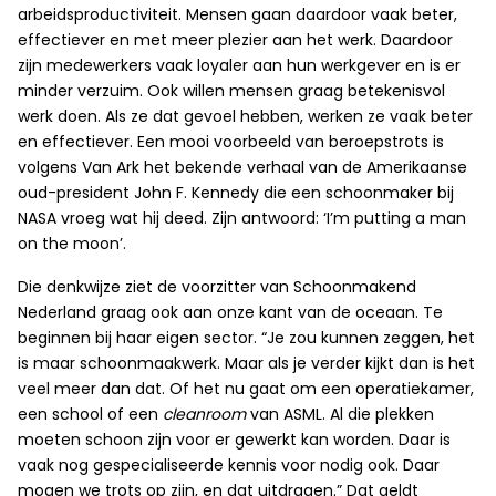
arbeidsproductiviteit. Mensen gaan daardoor vaak beter,
effectiever en met meer plezier aan het werk. Daardoor
zijn medewerkers vaak loyaler aan hun werkgever en is er
minder verzuim. Ook willen mensen graag betekenisvol
werk doen. Als ze dat gevoel hebben, werken ze vaak beter
en effectiever. Een mooi voorbeeld van beroepstrots is
volgens Van Ark het bekende verhaal van de Amerikaanse
oud-president John F. Kennedy die een schoonmaker bij
NASA vroeg wat hij deed. Zijn antwoord: ‘I’m putting a man
on the moon’.
Die denkwijze ziet de voorzitter van Schoonmakend
Nederland graag ook aan onze kant van de oceaan. Te
beginnen bij haar eigen sector. “Je zou kunnen zeggen, het
is maar schoonmaakwerk. Maar als je verder kijkt dan is het
veel meer dan dat. Of het nu gaat om een operatiekamer,
een school of een
cleanroom
van ASML. Al die plekken
moeten schoon zijn voor er gewerkt kan worden. Daar is
vaak nog gespecialiseerde kennis voor nodig ook. Daar
mogen we trots op zijn, en dat uitdragen.” Dat geldt