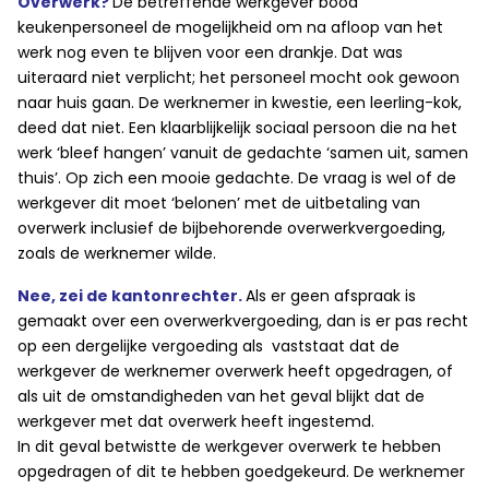
Overwerk?
De betreffende werkgever bood
keukenpersoneel de mogelijkheid om na afloop van het
werk nog even te blijven voor een drankje. Dat was
uiteraard niet verplicht; het personeel mocht ook gewoon
naar huis gaan. De werknemer in kwestie, een leerling-kok,
deed dat niet. Een klaarblijkelijk sociaal persoon die na het
werk ‘bleef hangen’ vanuit de gedachte ‘samen uit, samen
thuis’. Op zich een mooie gedachte. De vraag is wel of de
werkgever dit moet ‘belonen’ met de uitbetaling van
overwerk inclusief de bijbehorende overwerkvergoeding,
zoals de werknemer wilde.
Nee, zei de kantonrechter.
Als er geen afspraak is
gemaakt over een overwerkvergoeding, dan is er pas recht
op een dergelijke vergoeding als vaststaat dat de
werkgever de werknemer overwerk heeft opgedragen, of
als uit de omstandigheden van het geval blijkt dat de
werkgever met dat overwerk heeft ingestemd.
In dit geval betwistte de werkgever overwerk te hebben
opgedragen of dit te hebben goedgekeurd. De werknemer