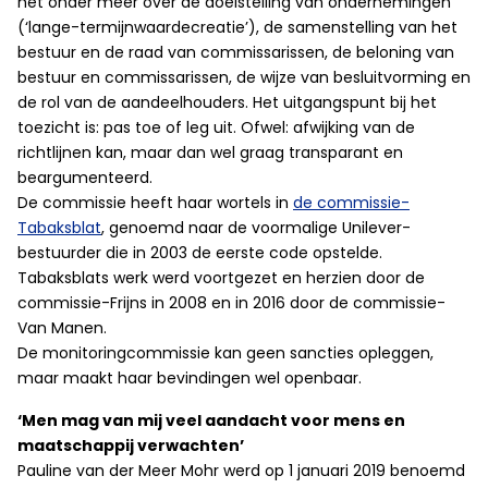
het onder meer over de doelstelling van ondernemingen
(‘lange-termijnwaardecreatie’), de samenstelling van het
bestuur en de raad van commissarissen, de beloning van
bestuur en commissarissen, de wijze van besluitvorming en
de rol van de aandeelhouders. Het uitgangspunt bij het
toezicht is: pas toe of leg uit. Ofwel: afwijking van de
richtlijnen kan, maar dan wel graag transparant en
beargumenteerd.
De commissie heeft haar wortels in
de commissie-
Tabaksblat
, genoemd naar de voormalige Unilever-
bestuurder die in 2003 de eerste code opstelde.
Tabaksblats werk werd voortgezet en herzien door de
commissie-Frijns in 2008 en in 2016 door de commissie-
Van Manen.
De monitoringcommissie kan geen sancties opleggen,
maar maakt haar bevindingen wel openbaar.
‘Men mag van mij veel aandacht voor mens en
maatschappij verwachten’
Pauline van der Meer Mohr werd op 1 januari 2019 benoemd