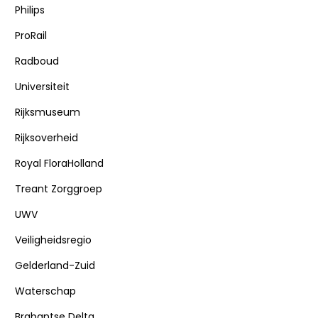
Philips
ProRail
Radboud
Universiteit
Rijksmuseum
Rijksoverheid
Royal FloraHolland
Treant Zorggroep
UWV
Veiligheidsregio
Gelderland-Zuid
Waterschap
Brabantse Delta