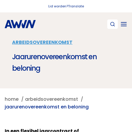
Naar hoofdinhoud
Lid worden?
Translate
ARBEIDSOVEREENKOMST
Jaarurenovereenkomst en
beloning
home
arbeidsovereenkomst
jaarurenovereenkomst en beloning
In een flexibel jaarcontract of