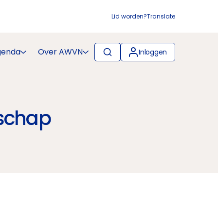
Lid worden?
Translate
genda
Over AWVN
Inloggen
schap