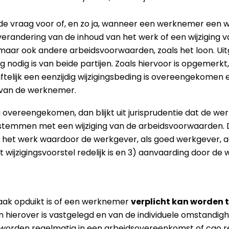
g de vraag voor of, en zo ja, wanneer een werknemer een 
verandering van de inhoud van het werk of een wijziging 
ar ook andere arbeidsvoorwaarden, zoals het loon. Uitga
odig is van beide partijen. Zoals hiervoor is opgemerkt,
iftelijk een eenzijdig wijzigingsbeding is overeengekome
van de werknemer.
ing overeengekomen, dan blijkt uit jurisprudentie dat de 
temmen met een wijziging van de arbeidsvoorwaarden. Dit 
het werk waardoor de werkgever, als goed werkgever, a
dit wijzigingsvoorstel redelijk is en 3) aanvaarding door d
vaak opduikt is of een werknemer
verplicht kan worden t
n hierover is vastgelegd en van de individuele omstandig
el worden regelmatig in een arbeidsovereenkomst of cao