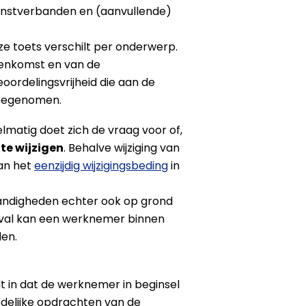
ienstverbanden en (aanvullende)
ze toets verschilt per onderwerp.
eenkomst en van de
rdelingsvrijheid die aan de
meegenomen.
matig doet zich de vraag voor of,
te wijzigen
. Behalve wijziging van
van het
eenzijdig wijzigingsbeding
in
standigheden echter ook op grond
 geval kan een werknemer binnen
den.
t in dat de werknemer in beginsel
edelijke opdrachten van de