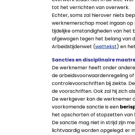
tot het verrichten van overwerk.
Echter, soms zal hierover niets be
werknemerschap moet ingaan op red
tijdelijke omstandigheden van het 
afgewogen tegen het belang van de 
Arbeidstijdenwet (
wettekst
) en het
Sancties en disciplinaire maatr
De werknemer heeft onder andere t
de arbeidsvoorwaardenregeling of a
controlevoorschriften bij ziekte.
de voorschriften. Ook zal hij zic
De werkgever kan de werknemer die
voorkomende sanctie is een
beris
het opschorten of stopzetten van lo
De sanctie mag niet in strijd zijn 
lichtvaardig worden opgelegd: er m