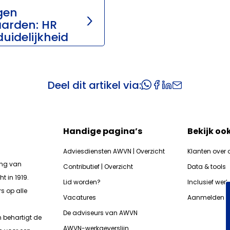
igen
arden: HR
uidelijkheid
Deel dit artikel via:
Handige pagina’s
Bekijk oo
Adviesdiensten AWVN | Overzicht
Klanten over 
ing van
Contributief | Overzicht
Data & tools
t in 1919.
Lid worden?
Inclusief wer
s op alle
Vacatures
Aanmelden n
De adviseurs van AWVN
n b
ehartigt de
AWVN-werkgeverslijn