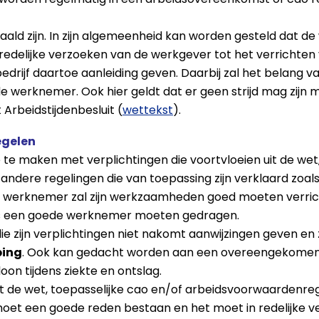
paald zijn. In zijn algemeenheid kan worden gesteld dat
elijke verzoeken van de werkgever tot het verrichten v
bedrijf daartoe aanleiding geven. Daarbij zal het belan
werknemer. Ook hier geldt dat er geen strijd mag zijn me
 Arbeidstijdenbesluit (
wettekst
).
egelen
e maken met verplichtingen die voortvloeien uit de wet
ndere regelingen die van toepassing zijn verklaard zoals 
 De werknemer zal zijn werkzaamheden goed moeten verr
h als een goede werknemer moeten gedragen.
 zijn verplichtingen niet nakomt aanwijzingen geven en 
ping
. Ook kan gedacht worden aan een overeengekomen b
on tijdens ziekte en ontslag.
met de wet, toepasselijke cao en/of arbeidsvoorwaardenre
oet een goede reden bestaan en het moet in redelijke ve