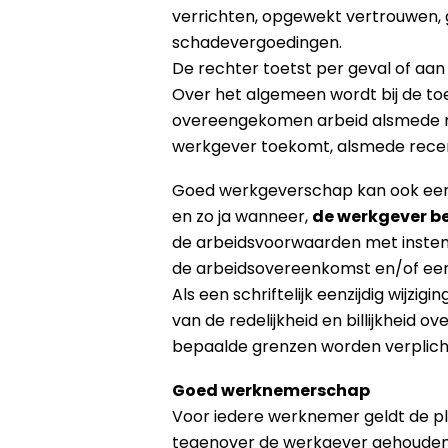
verrichten, opgewekt vertrouwen, 
schadevergoedingen.
De rechter toetst per geval of aan
Over het algemeen wordt bij de t
overeengekomen arbeid alsmede me
werkgever toekomt, alsmede rece
Goed werkgeverschap kan ook een r
en zo ja wanneer,
de werkgever b
de arbeidsvoorwaarden met instemm
de arbeidsovereenkomst en/of een r
Als een schriftelijk eenzijdig wij
van de redelijkheid en billijkheid
bepaalde grenzen worden verplicht
Goed werknemerschap
Voor iedere werknemer geldt de pl
tegenover de werkgever gehouden is