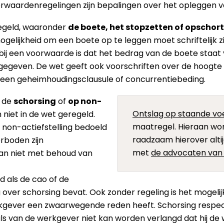
orwaardenregelingen zijn bepalingen over het opleggen 
eregeld, waaronder
de boete, het stopzetten of opschort
ogelijkheid om een boete op te leggen moet schriftelijk z
ij een voorwaarde is dat het bedrag van de boete staat
gegeven. De wet geeft ook voorschriften over de hoogte
 een geheimhoudingsclausule of concurrentiebeding.
s de
schorsing
of
op non-
Ontslag op staande vo
n niet in de wet geregeld.
maatregel. Hieraan wor
 non-actiefstelling bedoeld
raadzaam hierover altij
erboden zijn
met
de advocaten va
an niet met behoud van
 als de cao of de
over schorsing bevat. Ook zonder regeling is het mogeli
rkgever een zwaarwegende reden heeft. Schorsing respectie
als van de werkgever niet kan worden verlangd dat hij 