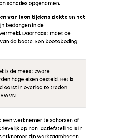
van sancties opgenomen.
en van loon tijdens ziekte
en
het
ijn bedongen in de
 vermeld. Daarnaast moet de
 van de boete. Een boetebeding
et
is de meest zware
den hoge eisen gesteld. Het is
d eerst in overleg te treden
n AWVN
.
jk een werknemer te schorsen of
velijk op non-actiefstelling is in
de werknemer zijn werkzaamheden