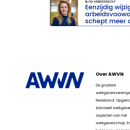
BLOG ARBEIDSRECHT
Eenzijdig wijz
arbeidsvoowa
schept meer d
Over AWVN
De grootste
werkgeversverenig
Nederland. Opgerich
Adviseert werkgever
aspecten van het
werkgeverschap. E