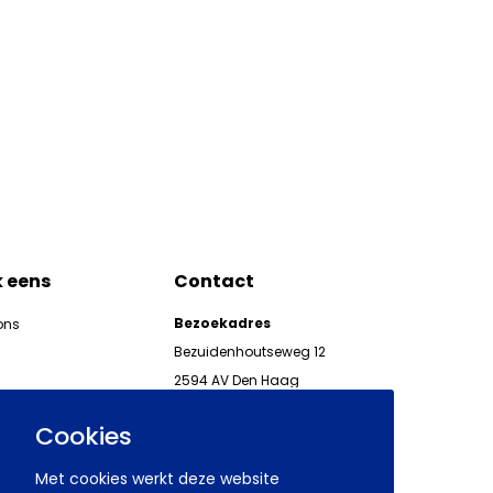
k eens
Contact
Bezoekadres
ons
Bezuidenhoutseweg 12
2594 AV Den Haag
kgeven
Telefoon 070 850 86 00
ieuwsbrieven AWVN
Cookies
AWVN-werkgeverslijn:
070 850 86 05,
Met cookies werkt deze website