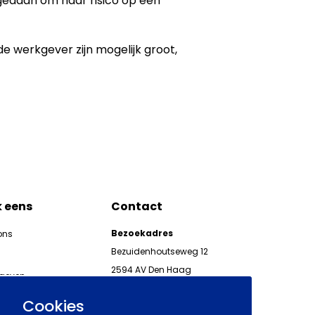
 gedaan om haar risico op een
de werkgever zijn mogelijk groot,
k eens
Contact
Bezoekadres
ons
Bezuidenhoutseweg 12
2594 AV Den Haag
kgeven
Telefoon 070 850 86 00
ieuwsbrieven AWVN
Cookies
AWVN-werkgeverslijn: