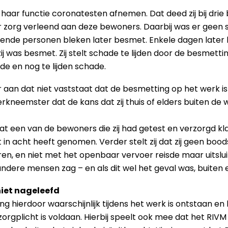
r functie coronatesten afnemen. Dat deed zij bij drie 
der zorg verleend aan deze bewoners. Daarbij was er geen 
ende personen bleken later besmet. Enkele dagen later
zij was besmet. Zij stelt schade te lijden door de besmet
de en nog te lijden schade.
aan dat niet vaststaat dat de besmetting op het werk is
rkneemster dat de kans dat zij thuis of elders buiten de
ist dat een van de bewoners die zij had getest en verzorgd
kt in acht heeft genomen. Verder stelt zij dat zij geen b
en, en niet met het openbaar vervoer reisde maar uitsluit
andere mensen zag – en als dit wel het geval was, buiten
niet nageleefd
 hierdoor waarschijnlijk tijdens het werk is ontstaan e
zorgplicht is voldaan. Hierbij speelt ook mee dat het RIVM