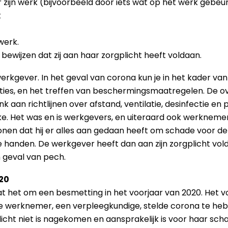
 zijn werk (bijvoorbeeld door iets wat op het werk gebeu
t
 werk.
bewijzen dat zij aan haar zorgplicht heeft voldaan.
e werkgever. In het geval van corona kun je in het kader v
cties, en het treffen van beschermingsmaatregelen. De ov
nk aan richtlijnen over afstand, ventilatie, desinfectie e
. Het was en is werkgevers, en uiteraard ook werknemers
onen dat hij er alles aan gedaan heeft om schade voor 
anden. De werkgever heeft dan aan zijn zorgplicht vold
h geval van pech.
20
aat het om een besmetting in het voorjaar van 2020. Het 
De werknemer, een verpleegkundige, stelde corona te heb
cht niet is nagekomen en aansprakelijk is voor haar schad