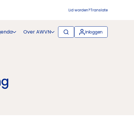
Lid worden?
Translate
genda
Over AWVN
Inloggen
ng