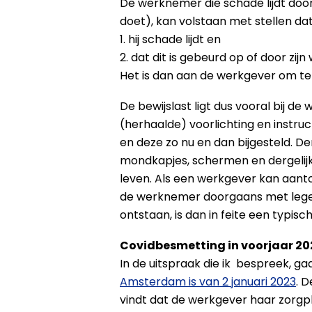
De werknemer die schade lijdt door
doet), kan volstaan met stellen da
1. hij schade lijdt en
2. dat dit is gebeurd op of door zijn
Het is dan aan de werkgever om te 
De bewijslast ligt dus vooral bij d
(herhaalde) voorlichting en instru
en deze zo nu en dan bijgesteld. De
mondkapjes, schermen en dergelijke
leven. Als een werkgever kan aant
de werknemer doorgaans met lege h
ontstaan, is dan in feite een typisc
Covidbesmetting in voorjaar 20
In de uitspraak die ik bespreek, g
Amsterdam is van 2 januari 2023
. 
vindt dat de werkgever haar zorgpli