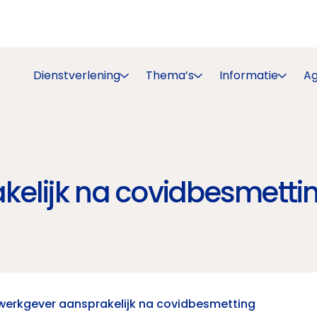
Dienstverlening
Thema’s
Informatie
A
kelijk na covidbesmetti
werkgever aansprakelijk na covidbesmetting