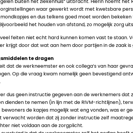
elen buiten het ziekenhuis” uitbracht. Hierin noemt het
orginstellingen waar gewerkt wordt met kwetsbare person
n mondkapjes en dus telkens goed moet worden bekeken wa
ijvoorbeeld het houden van afstand, zo mogelijk zorg uits
dat veel feiten niet echt hard kunnen komen vast te staan. 
er krijgt door dat wat aan hem door partijen in de zaak i
gsmiddelen te dragen
 feit dat de werkneemster en ook collega’s van haar gevr
en. Op die vraag kwam namelijk geen bevestigend antw
.
ver dus geen instructie gegeven aan de werknemers dat 
dienden te nemen (in lijn met de RIVM-richtlijnen), terw
 bewoners de kapjes mogelijk wat eng vonden, was er geen
 verwacht worden dat zij zonder instructie zelf maatre
ter niet voldaan aan de zorgplicht.