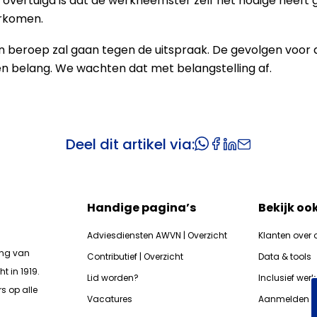
 overtuigd is dat de werkneemster zelf het nodige heeft
orkomen.
in beroep zal gaan tegen de uitspraak. De gevolgen voor 
een belang. We wachten dat met belangstelling af.
Deel dit artikel via:
Handige pagina’s
Bekijk oo
Adviesdiensten AWVN | Overzicht
Klanten over 
ing van
Contributief | Overzicht
Data & tools
t in 1919.
Lid worden?
Inclusief wer
s op alle
Vacatures
Aanmelden n