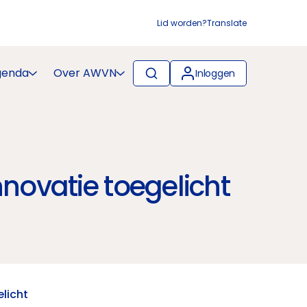
Lid worden?
Translate
genda
Over AWVN
Inloggen
novatie toegelicht
licht