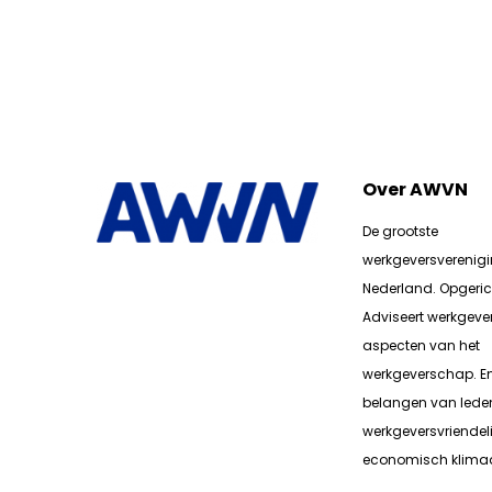
Over AWVN
De grootste
werkgeversverenig
Nederland. Opgerich
Adviseert werkgever
aspecten van het
werkgeverschap. E
belangen van lede
werkgeversvriendeli
economisch klimaa