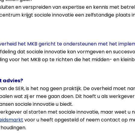
sluiten en verspreiden van expertise en kennis met betrek
centrum krijgt sociale innovatie een zelfstandige plaats i
overheid het MKB gericht te ondersteunen met het implem
fafdeling dat sociale innovatie kan vormgeven en succesv
ling voor het MKB op te richten die het midden- en kleinb
t advies?
van de SER, is het nog geen praktijk. De overheid moet nam
len wat zij er mee gaan doen. Dit hoeft u als werkgever
nsen sociale innovatie u biedt.
werkgever al starten met sociale innovatie, maar weet u n
eidsmarkt
voor u heeft opgesteld of neem contact op me
rhoudingen.