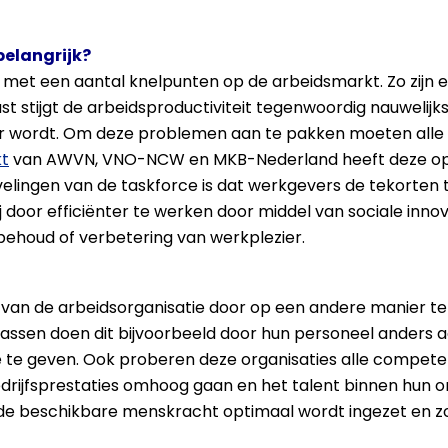
belangrijk?
et een aantal knelpunten op de arbeidsmarkt. Zo zijn e
ast stijgt de arbeidsproductiviteit tegenwoordig nauweli
r wordt. Om deze problemen aan te pakken moeten alle op
kt
van AWVN, VNO-NCW en MKB-Nederland heeft deze opl
lingen van de taskforce is dat werkgevers de tekorten t
ij door efficiënter te werken door middel van sociale inno
ehoud of verbetering van werkplezier.
en van de arbeidsorganisatie door op een andere manier 
epassen doen dit bijvoorbeeld door hun personeel anders 
e te geven. Ook proberen deze organisaties alle compet
drijfsprestaties omhoog gaan en het talent binnen hun o
t de beschikbare menskracht optimaal wordt ingezet en zo