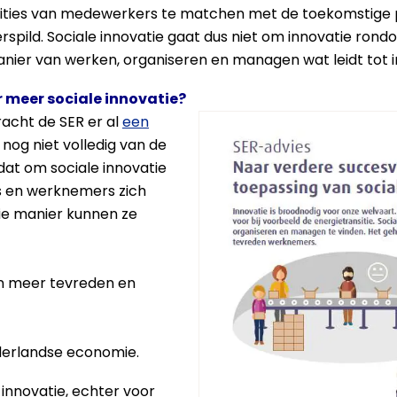
mbities van medewerkers te matchen met de toekomstige p
erspild. Sociale innovatie gaat dus niet om innovatie ro
er van werken, organiseren en managen wat leidt tot in
r meer sociale innovatie?
bracht de SER er al
een
t nog niet volledig van de
at om sociale innovatie
s en werknemers zich
ie manier kunnen ze
en meer tevreden en
derlandse economie.
 innovatie, echter voor