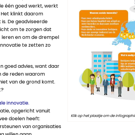
de één goed werkt, werkt
 Het klinkt daarom
k is. De geadviseerde
richt om te zorgen dat
r leren en om de drempel
innovatie te zetten zo
n goed advies, want daar
an de reden waarom
 niet van de grond komt.
t?
ale innovatie.
atie, opgericht vanuit
Klik op het plaatje om de infographi
wee doelen heeft:
ersteunen van organisaties
ag willen gaan