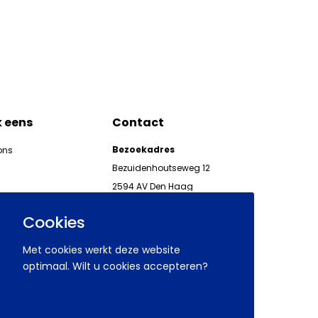
k eens
Contact
Bezoekadres
ons
Bezuidenhoutseweg 12
2594 AV Den Haag
kgeven
Telefoon 070 850 86 00
ieuwsbrieven AWVN
Cookies
AWVN-werkgeverslijn:
070 850 86 05,
Met cookies werkt deze website
werkgeverslijn@awvn.nl
optimaal. Wilt u cookies accepteren?