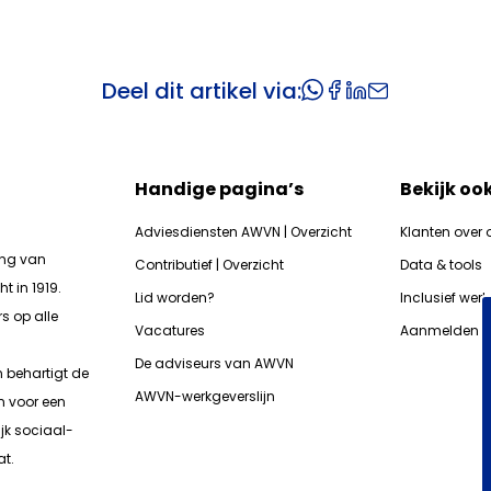
Deel dit artikel via:
Handige pagina’s
Bekijk oo
Adviesdiensten AWVN | Overzicht
Klanten over 
ing van
Contributief | Overzicht
Data & tools
t in 1919.
Lid worden?
Inclusief wer
s op alle
Vacatures
Aanmelden n
De adviseurs van AWVN
n b
ehartigt de
AWVN-werkgeverslijn
n voor een
jk sociaal-
t.