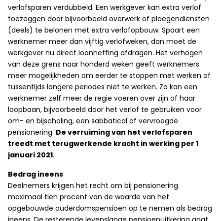
verlofsparen verdubbeld. Een werkgever kan extra verlof
toezeggen door bijvoorbeeld overwerk of ploegendiensten
(deels) te belonen met extra verlofopbouw. Spaart een
werknemer meer dan vijftig verlofweken, dan moet de
werkgever nu direct loonheffing afdragen. Het verhogen
van deze grens naar honderd weken geeft werknemers
meer mogelijkheden om eerder te stoppen met werken of
tussentijds langere periodes niet te werken. Zo kan een
werknemer zelf meer de regie voeren over zijn of haar
loopbaan, bijvoorbeeld door het verlof te gebruiken voor
om- en bijscholing, een sabbatical of vervroegde
pensionering.
De verruiming van het verlofsparen
treedt met terugwerkende kracht in werking per 1
januari 2021
.
Bedrag ineens
Deelnemers krijgen het recht om bij pensionering
maximaal tien procent van de waarde van het
opgebouwde ouderdomspensioen op te nemen als bedrag
ineens. De resterende levenslange pensioenuitkering gaat