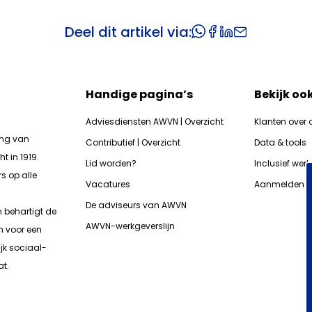
Deel dit artikel via:
Handige pagina’s
Bekijk oo
Adviesdiensten AWVN | Overzicht
Klanten over 
ing van
Contributief | Overzicht
Data & tools
t in 1919.
Lid worden?
Inclusief wer
s op alle
Vacatures
Aanmelden n
De adviseurs van AWVN
n b
ehartigt de
AWVN-werkgeverslijn
n voor een
jk sociaal-
t.