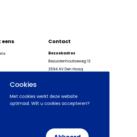
k eens
Contact
Bezoekadres
ons
Bezuidenhoutseweg 12
2594 AV Den Haag
kgeven
Telefoon 070 850 86 00
ieuwsbrieven AWVN
Cookies
AWVN-werkgeverslijn:
070 850 86 05,
Met cookies werkt deze website
werkgeverslijn@awvn.nl
optimaal. Wilt u cookies accepteren?