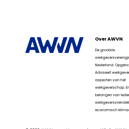
Over AWVN
De grootste
werkgeversverenig
Nederland. Opgerich
Adviseert werkgever
aspecten van het
werkgeverschap. E
belangen van lede
werkgeversvriendeli
economisch klimaa