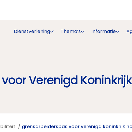
Dienstverlening
Thema’s
Informatie
A
voor Verenigd Koninkrijk
iliteit
grensarbeiderspas voor verenigd koninkrijk n