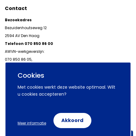
Contact
Bezoekadres
Bezuidenhoutseweg 12
2594 AV Den Haag
Telefoon 070 850 86 00
AWVN-werkgeverslijn:
070 850 86 05,
werkgeverslijn@awvn.nl
Cookies
Met cookies werkt deze website optimaal. Wilt
u cookies accepteren?
© 2026 AWVN
Voorwaarden
Wij zijn AWVN
Akkoord
Meer informatie
Volg ons op:
Aanmelden nieuwsbrieven