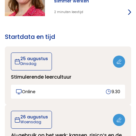
slimmer werken
2 minuten leestijd
Startdata en tijd
25 augustus
Dinsdag
Stimulerende leercultuur
Online
9.30
26 augustus
Woensdag
AI-gebruik op het werk: kansen, risico’s en de