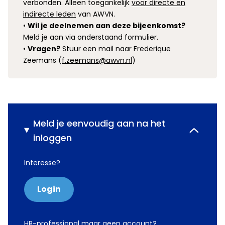
verbonden. Alleen toegankelijk
voor directe en
indirecte leden
van AWVN.
•
Wil je deelnemen aan deze bijeenkomst?
Meld je aan via onderstaand formulier.
•
Vragen?
Stuur een mail naar Frederique
Zeemans (
f.zeemans@awvn.nl
)
Meld je eenvoudig aan na het
inloggen
Interesse?
Login
HR-professional maar geen account?