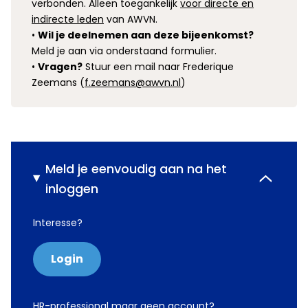
verbonden. Alleen toegankelijk
voor directe en
indirecte leden
van AWVN.
•
Wil je deelnemen aan deze bijeenkomst?
Meld je aan via onderstaand formulier.
•
Vragen?
Stuur een mail naar Frederique
Zeemans (
f.zeemans@awvn.nl
)
Meld je eenvoudig aan na het
inloggen
Interesse?
Login
HR-professional maar geen account?