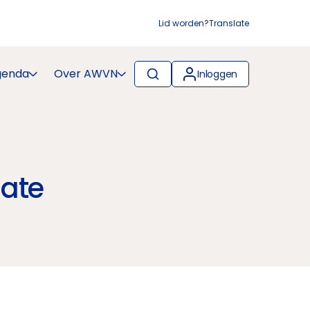
Lid worden?
Translate
genda
Over AWVN
Inloggen
date