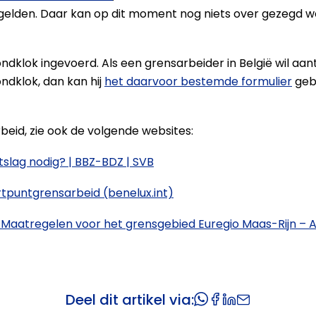
 gelden. Daar kan op dit moment nog niets over gezegd
vondklok ingevoerd. Als een grensarbeider in België wil aa
dklok, dan kan hij
het daarvoor bestemde formulier
gebr
eid, zie ook de volgende websites:
slag nodig? | BBZ-BDZ | SVB
tpuntgrensarbeid (benelux.int)
 Maatregelen voor het grensgebied Euregio Maas-Rijn – 
Deel dit artikel via: