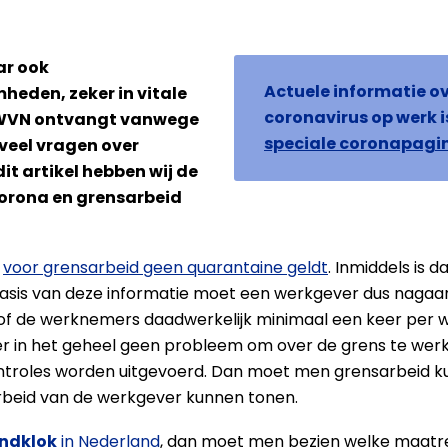
ar ook
Actuele informatie ov
eden, zeker in vitale
coronavirus op werk 
AWVN ontvangt vanwege
speciale coronapagi
veel vragen over
it artikel hebben wij de
corona en grensarbeid
t
voor grensarbeid geen quarantaine geldt
. Inmiddels is d
sis van deze informatie moet een werkgever dus nagaa
n of de werknemers daadwerkelijk minimaal een keer per
is er in het geheel geen probleem om over de grens te werk
controles worden uitgevoerd. Dan moet men grensarbeid k
rbeid van de werkgever kunnen tonen.
ndklok
in Nederland
, dan moet men bezien welke maat