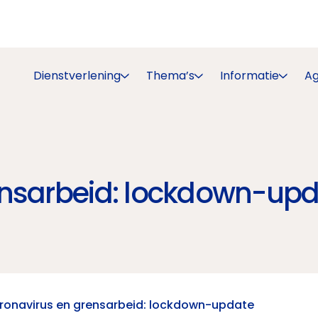
Dienstverlening
Thema’s
Informatie
A
ensarbeid: lockdown-up
ronavirus en grensarbeid: lockdown-update