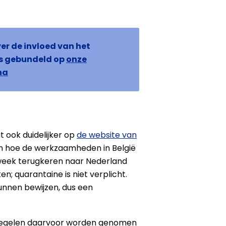
er de invloed van het
is gebundeld op
onze
na
at ook duidelijker op
de website van
n hoe de werkzaamheden in België
 week terugkeren naar Nederland
en; quarantaine is niet verplicht.
unnen bewijzen, dus een
regelen daarvoor worden genomen