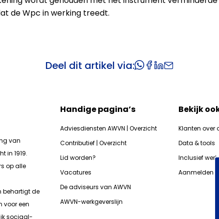
ekening wordt gehouden met het instrument verminderde 
at de Wpc in werking treedt.
Deel dit artikel via:
Handige pagina’s
Bekijk oo
Adviesdiensten AWVN | Overzicht
Klanten over 
ing van
Contributief | Overzicht
Data & tools
t in 1919.
Lid worden?
Inclusief wer
s op alle
Vacatures
Aanmelden n
De adviseurs van AWVN
n b
ehartigt de
AWVN-werkgeverslijn
n voor een
jk sociaal-