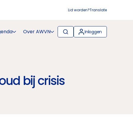
Lid worden?
Translate
genda
Over AWVN
Inloggen
d bij crisis