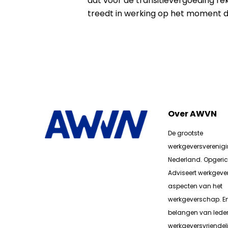
dat voor de transitievergoeding r
treedt in werking op het moment d
Over AWVN
De grootste
werkgeversverenig
Nederland. Opgerich
Adviseert werkgever
aspecten van het
werkgeverschap. E
belangen van lede
werkgeversvriendeli