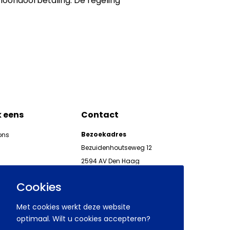
loondoorbetaling. De regeling
k eens
Contact
Bezoekadres
ons
Bezuidenhoutseweg 12
2594 AV Den Haag
kgeven
Telefoon 070 850 86 00
ieuwsbrieven AWVN
Cookies
AWVN-werkgeverslijn:
070 850 86 05,
Met cookies werkt deze website
werkgeverslijn@awvn.nl
optimaal. Wilt u cookies accepteren?