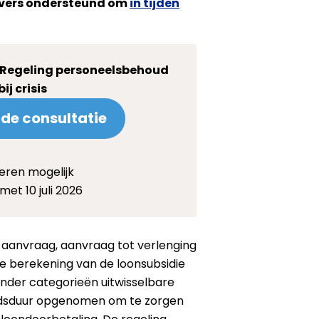
gevers ondersteund om
in tijden
 Regeling personeelsbehoud
bij crisis
de consultatie
eren mogelijk
met 10 juli 2026
 aanvraag, aanvraag tot verlenging
de berekening van de loonsubsidie
onder categorieën uitwisselbare
beidsduur opgenomen om te zorgen