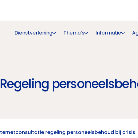
Dienstverlening
Thema’s
Informatie
A
 Regeling personeelsbehou
nternetconsultatie regeling personeelsbehoud bij crisis