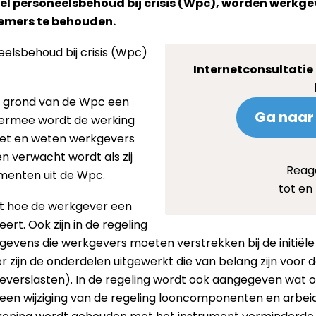
tel personeelsbehoud bij crisis (Wpc), worden werk
emers te behouden.
elsbehoud bij crisis (Wpc)
Internetconsultatie
op grond van de Wpc een
Ga naar 
iermee wordt de werking
eet en weten werkgevers
n verwacht wordt als zij
Reag
umenten uit de Wpc.
tot en 
it hoe de werkgever een
rt. Ook zijn in de regeling
vens die werkgevers moeten verstrekken bij de initiële
r zijn de onderdelen uitgewerkt die van belang zijn voor 
geverslasten). In de regeling wordt ook aangegeven wat 
 is een wijziging van de regeling looncomponenten en ar