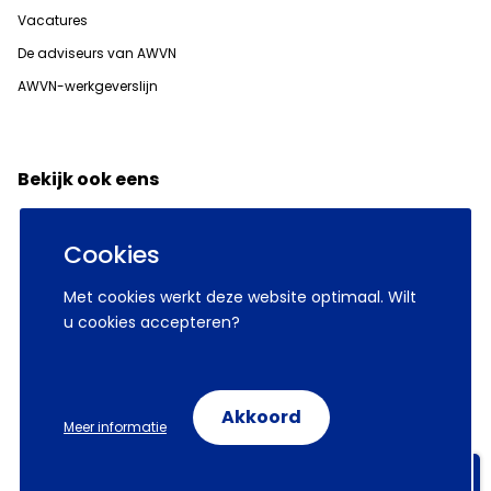
Vacatures
De adviseurs van AWVN
AWVN-werkgeverslijn
Bekijk ook eens
Klanten over ons
Cookies
Data & tools
Inclusief werkgeven
Met cookies werkt deze website optimaal. Wilt
Aanmelden nieuwsbrieven AWVN
u cookies accepteren?
Contact
Akkoord
Meer informatie
Bezoekadres
Aanmelden nieuwsbrieven
Bezuidenhoutseweg 12