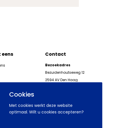
k eens
Contact
Bezoekadres
ons
Bezuidenhoutseweg 12
2594 AV Den Haag
kgeven
Telefoon 070 850 86 00
ieuwsbrieven AWVN
Cookies
AWVN-werkgeverslijn:
070 850 86 05,
Met cookies werkt deze website
werkgeverslijn@awvn.nl
optimaal. Wilt u cookies accepteren?