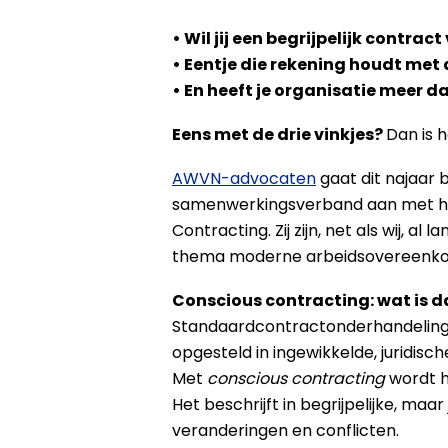
• Wil jij een begrijpelijk contra
• Eentje die rekening houdt met 
• En heeft je organisatie meer 
Eens met de drie vinkjes?
Dan is 
AWVN-advocaten
gaat dit najaar b
samenwerkingsverband aan met h
Contracting. Zij zijn, net als wij, al 
thema moderne arbeidsovereenko
Conscious contracting: wat is d
Standaardcontractonderhandelingen 
opgesteld in ingewikkelde, juridisc
Met
conscious contracting
wordt h
Het beschrijft in begrijpelijke, ma
veranderingen en conflicten.