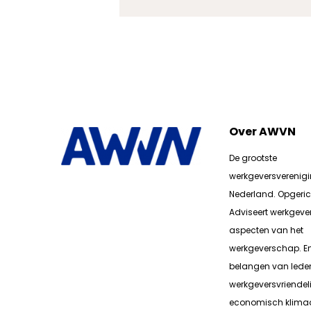
Over AWVN
De grootste
werkgeversverenig
Nederland. Opgerich
Adviseert werkgever
aspecten van het
werkgeverschap. E
belangen van lede
werkgeversvriendeli
economisch klimaa