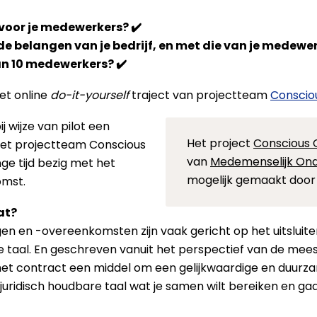
ct voor je medewerkers?
✔️
de belangen van je bedrijf, en met die van je medewe
dan 10 medewerkers?
✔️
het online
do-it-yourself
traject van projectteam
Conscio
ij wijze van pilot een
Het project
Conscious 
et projectteam Conscious
van
Medemenselijk O
lange tijd bezig met het
mogelijk gemaakt door
mst.
at?
en -overeenkomsten zijn vaak gericht op het uitsluiten v
he taal. En geschreven vanuit het perspectief van de mees
et contract een middel om een gelijkwaardige en duurza
ar juridisch houdbare taal wat je samen wilt bereiken en 