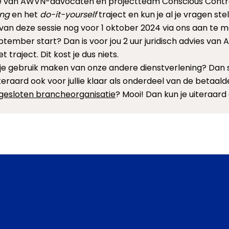
ie van AWVN-advocaten en projectteam Conscious Contrac
ing
en het
do-it-yourself
traject en kun je al je vragen stel
ng van deze sessie nog voor 1 oktober 2024 via ons aan t
eptember start? Dan is voor jou 2 uur juridisch advies v
traject. Dit kost je dus niets.
l je gebruik maken van onze andere dienstverlening? Dan
teraard ook voor jullie klaar als onderdeel van de betaal
gesloten brancheorganisatie
? Mooi! Dan kun je uiteraar