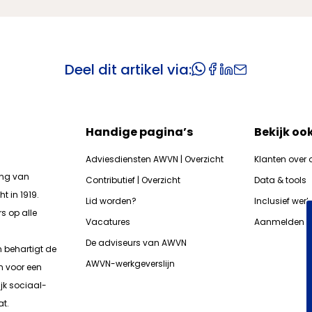
Deel dit artikel via:
Handige pagina’s
Bekijk oo
Adviesdiensten AWVN | Overzicht
Klanten over 
ing van
Contributief | Overzicht
Data & tools
t in 1919.
Lid worden?
Inclusief wer
s op alle
Vacatures
Aanmelden n
De adviseurs van AWVN
n b
ehartigt de
AWVN-werkgeverslijn
n voor een
jk sociaal-
t.