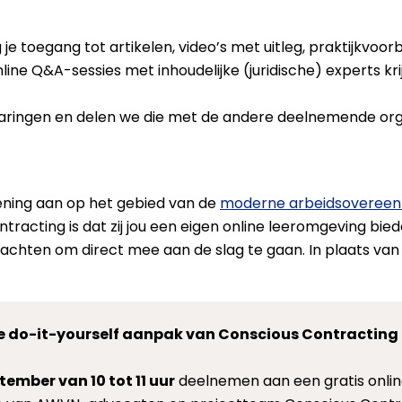
jg je toegang tot artikelen, video’s met uitleg, praktijkv
ine Q&A-sessies met inhoudelijke (juridische) experts krij
aringen en delen we die met de andere deelnemende org
lening aan op het gebied van de
moderne arbeidsoveree
racting is dat zij jou een eigen online leeromgeving bied
achten om direct mee aan de slag te gaan. In plaats van d
 do-it-yourself aanpak van Conscious Contracting
tember van 10 tot 11 uur
deelnemen aan een gratis online