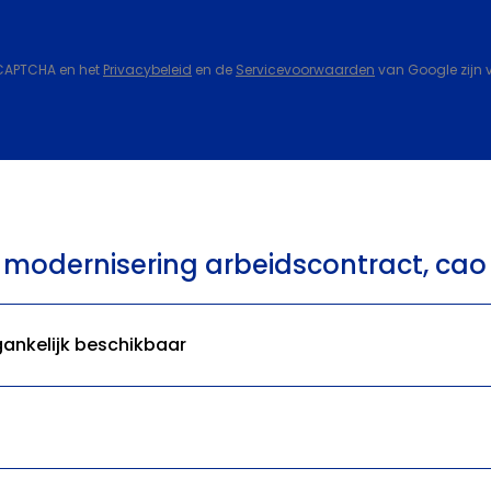
eCAPTCHA en het
Privacybeleid
en de
Servicevoorwaarden
van Google zijn 
r modernisering arbeidscontract, cao
ankelijk beschikbaar