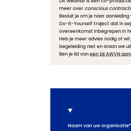
Dit webinar is een co-product
meer over
conscious contract
Besluit je om je naar aanleidi
Do-It-Yourself traject dat in s
overeenkomst inbegrepen in het 
Heb je meer advies nodig of wi
begeleiding niet en staan we ui
Ben je lid van
een bij AWVN aan
Naam van uw organisatie
*