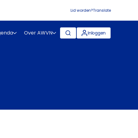
Lid worden?
Translate
genda
Over AWVN
Inloggen