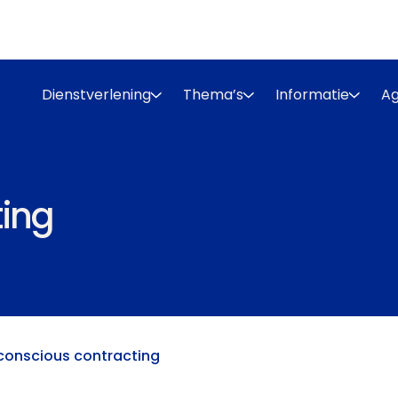
Dienstverlening
Thema’s
Informatie
A
ting
conscious contracting