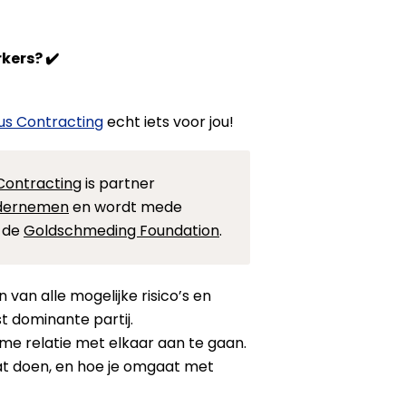
rkers?
✔️
us Contracting
echt iets voor jou!
Contracting
is partner
ndernemen
en wordt mede
 de
Goldschmeding Foundation
.
an alle mogelijke risico’s en
t dominante partij.
me relatie met elkaar aan te gaan.
gaat doen, en hoe je omgaat met