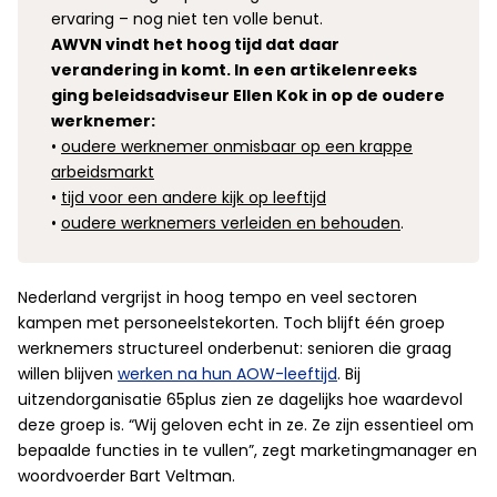
ervaring – nog niet ten volle benut.
AWVN vindt het hoog tijd dat daar
verandering in komt. In een artikelenreeks
ging beleidsadviseur Ellen Kok in op de oudere
werknemer:
•
oudere werknemer onmisbaar op een krappe
arbeidsmarkt
•
tijd voor een andere kijk op leeftijd
•
oudere werknemers verleiden en behouden
.
Nederland vergrijst in hoog tempo en veel sectoren
kampen met personeelstekorten. Toch blijft één groep
werknemers structureel onderbenut: senioren die graag
willen blijven
werken na hun AOW-leeftijd
. Bij
uitzendorganisatie 65plus zien ze dagelijks hoe waardevol
deze groep is. “Wij geloven echt in ze. Ze zijn essentieel om
bepaalde functies in te vullen”, zegt marketingmanager en
woordvoerder Bart Veltman.