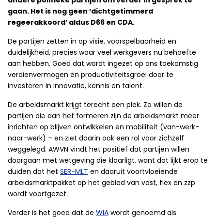
andere politieke partijen om verder in gesprek te
gaan. Het is nog geen ‘dichtgetimmerd
regeerakkoord’ aldus D66 en CDA.
De partijen zetten in op visie, voorspelbaarheid en
duidelijkheid, precies waar veel werkgevers nu behoefte
aan hebben. Goed dat wordt ingezet op ons toekomstig
verdienvermogen en productiviteitsgroei door te
investeren in innovatie, kennis en talent.
De arbeidsmarkt krijgt terecht een plek. Zo willen de
partijen die aan het formeren zijn de arbeidsmarkt meer
inrichten op blijven ontwikkelen en mobiliteit (van-werk-
naar-werk) – en ziet daarin ook een rol voor zichzelf
weggelegd. AWVN vindt het positief dat partijen willen
doorgaan met wetgeving die klaarligt, want dat lijkt erop te
duiden dat het
SER-MLT
en daaruit voortvloeiende
arbeidsmarktpakket op het gebied van vast, flex en zzp
wordt voortgezet.
Verder is het goed dat de
WIA
wordt genoemd als