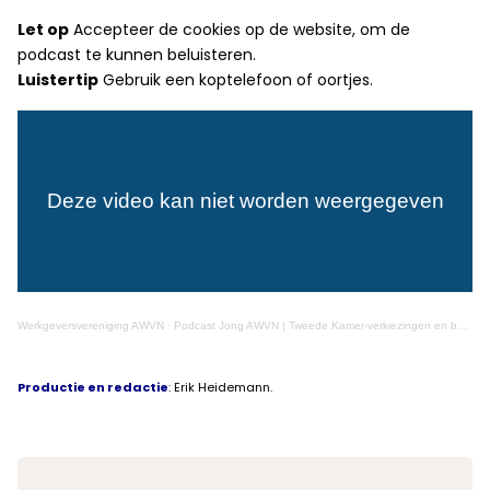
Let op
Accepteer de cookies op de website, om de
podcast te kunnen beluisteren.
Luistertip
Gebruik een koptelefoon of oortjes.
Werkgeversvereniging AWVN
·
Podcast Jong AWVN | Tweede Kamer-verkiezingen en bestaanszekerheid | november 2023
Productie en redactie
: Erik Heidemann.