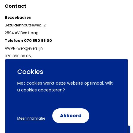
Contact
Bezoekadres
Bezuidenhoutseweg 12
2594 AV Den Haag
Telefoon 070 850 86 00
AWVN-werkgeverslijn:
070 850 86 05,
werkgeverslijn@awvn.nl
Cookies
Met cookies werkt deze website optimaal. Wilt
u cookies accepteren?
© 2026 AWVN
Voorwaarden
Wij zijn AWVN
Akkoord
Meer informatie
Volg ons op:
Aanmelden nieuwsbrieven