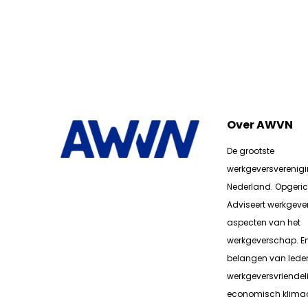
Over AWVN
De grootste
werkgeversverenig
Nederland. Opgerich
Adviseert werkgever
aspecten van het
werkgeverschap. E
belangen van lede
werkgeversvriendeli
economisch klimaa