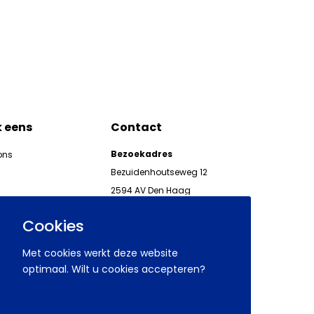
k eens
Contact
Bezoekadres
ons
Bezuidenhoutseweg 12
2594 AV Den Haag
kgeven
Telefoon 070 850 86 00
ieuwsbrieven AWVN
Cookies
AWVN-werkgeverslijn:
070 850 86 05,
Met cookies werkt deze website
werkgeverslijn@awvn.nl
optimaal. Wilt u cookies accepteren?