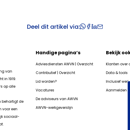
Deel dit artikel via:
Handige pagina’s
Bekijk oo
Adviesdiensten AWVN | Overzicht
Klanten over 
ing van
Contributief | Overzicht
Data & tools
t in 1919.
Lid worden?
Inclusief wer
s op alle
Vacatures
Aanmelden n
De adviseurs van AWVN
n b
ehartigt de
AWVN-werkgeverslijn
n voor een
jk sociaal-
t.