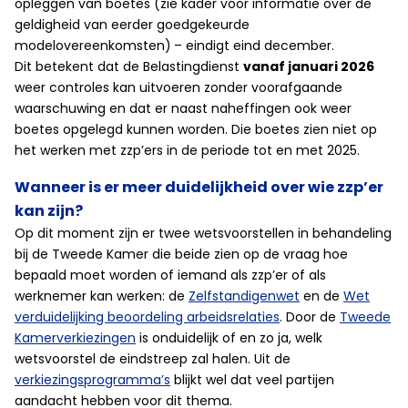
opleggen van boetes (zie kader voor informatie over de
geldigheid van eerder goedgekeurde
modelovereenkomsten)
– eindigt eind december.
Dit betekent dat de Belastingdienst
vanaf januari 2026
weer controles kan uitvoeren zonder voorafgaande
waarschuwing en dat er naast naheffingen ook weer
boetes opgelegd kunnen worden. Die boetes zien niet op
het werken met zzp’ers in de periode tot en met 2025.
Wanneer is er meer duidelijkheid over wie zzp’er
kan zijn?
Op dit moment zijn er twee wetsvoorstellen in behandeling
bij de Tweede Kamer die beide zien op de vraag hoe
bepaald moet worden of iemand als zzp’er of als
werknemer kan werken: de
Zelfstandigenwet
en de
Wet
verduidelijking beoordeling arbeidsrelaties
. Door de
Tweede
Kamerverkiezingen
is onduidelijk of en zo ja, welk
wetsvoorstel de eindstreep zal halen. Uit de
verkiezingsprogramma’s
blijkt wel dat veel partijen
aandacht hebben voor dit thema.