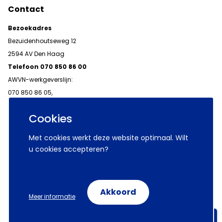
Contact
Bezoekadres
Bezuidenhoutseweg 12
2594 AV Den Haag
Telefoon 070 850 86 00
AWVN-werkgeverslijn:
070 850 86 05,
werkgeverslijn@awvn.nl
Cookies
Met cookies werkt deze website optimaal. Wilt
u cookies accepteren?
© 2026 AWVN
Voorwaarden
Wij zijn AWVN
Akkoord
Meer informatie
Volg ons op:
Aanmelden nieuwsbrieven