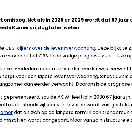
t omhoog. Net als in 2028 en 2029 wordt dat 67 jaar
eede Kamer vrijdag laten weten.
 de
CBS-cijfers over de levensverwachting
. Deze blijkt te
r, zo verwacht het CBS. In de vorige prognose werd deze op 
demie overleden meer mensen dan eerder was verwacht, i
e zorgt voor een lagere levensverwachting. Sinds 2022 is 
langzamer dan eerder verwacht. Daarom is de prognose n
t gepresenteerd, zou de AOW-leeftijd in 2030 67 jaar zijn, n
ijd, die steeds vijf jaar van tevoren wordt vastgesteld, 
 Kamer
dat als zich op de langere termijn een trendbreuk 
d misschien wordt aangepast. Maar van zo′n structurele d