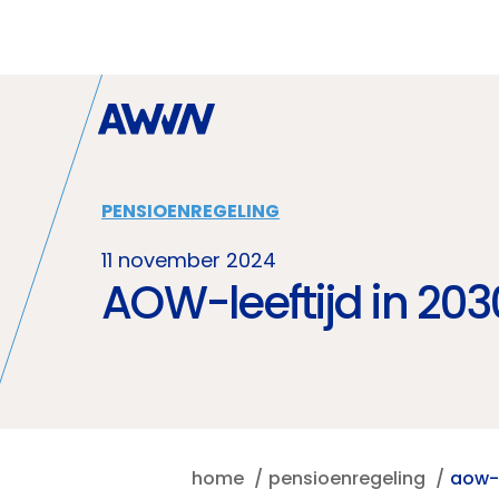
Naar hoofdinhoud
PENSIOENREGELING
11 november 2024
AOW-leeftijd in 203
home
pensioenregeling
aow-l