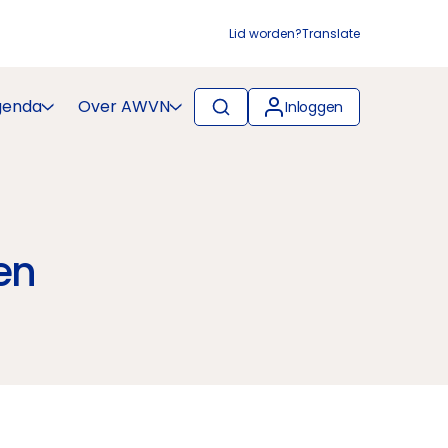
Lid worden?
Translate
genda
Over AWVN
Inloggen
en