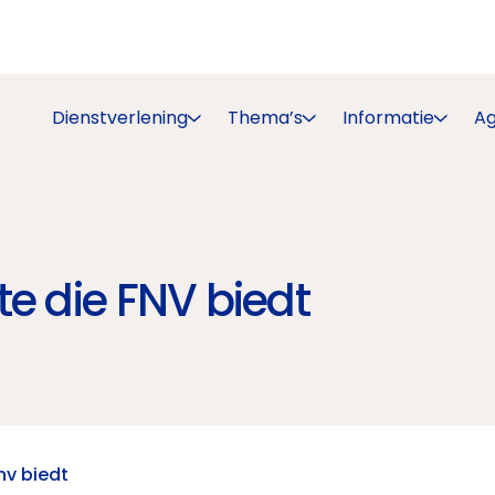
Dienstverlening
Thema’s
Informatie
A
e die FNV biedt
nv biedt