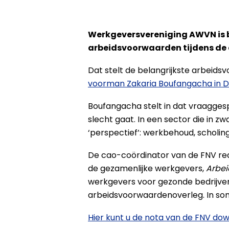
Werkgeversvereniging AWVN is bl
arbeidsvoorwaarden tijdens de 
Dat stelt de belangrijkste arbeids
voorman Zakaria Boufangacha in D
Boufangacha stelt in dat vraaggesp
slecht gaat. In een sector die in z
‘perspectief’: werkbehoud, scholin
De cao-coördinator van de FNV re
de gezamenlijke werkgevers,
Arbei
werkgevers voor gezonde bedrijven
arbeidsvoorwaardenoverleg. In s
Hier kunt u de nota van de FNV do