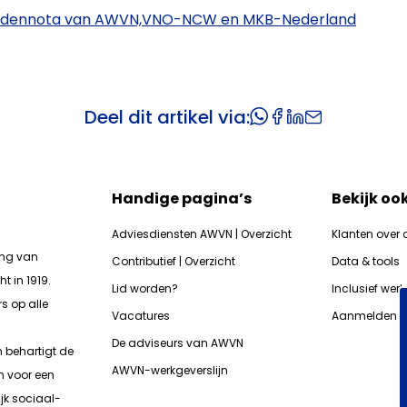
ardennota van AWVN,VNO-NCW en MKB-Nederland
Deel dit artikel via:
Handige pagina’s
Bekijk oo
Adviesdiensten AWVN | Overzicht
Klanten over 
ing van
Contributief | Overzicht
Data & tools
t in 1919.
Lid worden?
Inclusief wer
s op alle
Vacatures
Aanmelden n
De adviseurs van AWVN
n b
ehartigt de
AWVN-werkgeverslijn
n voor een
jk sociaal-