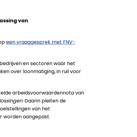
passing van
 op
een vraaggesprek met FNV-
 bedrijven en sectoren waar het
en over loonmatiging, in ruil voor
stelde arbeidsvoorwaardennota van
lossingen
. Daarin pleiten de
elstellingen van het
r worden aangepast.