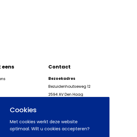
k eens
Contact
Bezoekadres
ons
Bezuidenhoutseweg 12
2594 AV Den Haag
kgeven
Telefoon 070 850 86 00
ieuwsbrieven AWVN
Cookies
AWVN-werkgeverslijn:
070 850 86 05,
Met cookies werkt deze website
werkgeverslijn@awvn.nl
optimaal. Wilt u cookies accepteren?