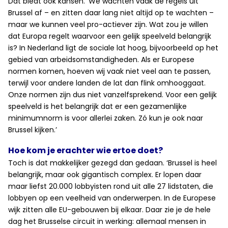
Dat biedt ook kansen. ‘We wachten vaak de regels uit
Brussel af – en zitten daar lang niet altijd op te wachten –
maar we kunnen veel pro-actiever zijn. Wat zou je willen
dat Europa regelt waarvoor een gelijk speelveld belangrijk
is? In Nederland ligt de sociale lat hoog, bijvoorbeeld op het
gebied van arbeidsomstandigheden. Als er Europese
normen komen, hoeven wij vaak niet veel aan te passen,
terwijl voor andere landen de lat dan flink omhooggaat.
Onze normen zijn dus niet vanzelfsprekend. Voor een gelijk
speelveld is het belangrijk dat er een gezamenlijke
minimumnorm is voor allerlei zaken. Zó kun je ook naar
Brussel kijken.’
Hoe kom je erachter wie ertoe doet?
Toch is dat makkelijker gezegd dan gedaan. ‘Brussel is heel
belangrijk, maar ook gigantisch complex. Er lopen daar
maar liefst 20.000 lobbyisten rond uit alle 27 lidstaten, die
lobbyen op een veelheid van onderwerpen. In de Europese
wijk zitten alle EU-gebouwen bij elkaar. Daar zie je de hele
dag het Brusselse circuit in werking: allemaal mensen in