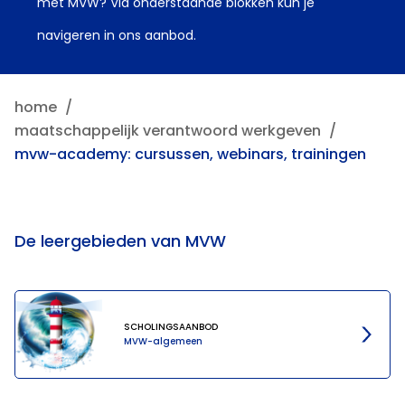
met MVW? Via onderstaande blokken kun je
navigeren in ons aanbod.
home
maatschappelijk verantwoord werkgeven
mvw-academy: cursussen, webinars, trainingen
De leergebieden van MVW
SCHOLINGSAANBOD
MVW-algemeen