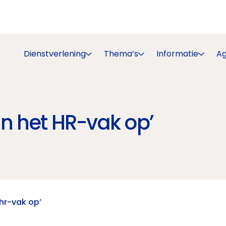
Dienstverlening
Thema’s
Informatie
A
an het HR-vak op’
hr-vak op’