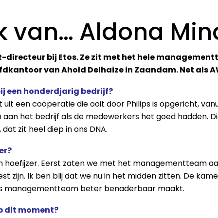
k van… Aldona Min
R-directeur bij Etos. Ze zit met het hele managemen
ofdkantoor van Ahold Delhaize in Zaandam. Net als A
j een honderdjarig bedrijf?
 uit een coöperatie die ooit door Philips is opgericht, van
aan het bedrijf als de medewerkers het goed hadden. D
dat zit heel diep in ons DNA.
er?
n hoefijzer. Eerst zaten we met het managementteam aan
est zijn. Ik ben blij dat we nu in het midden zitten. De k
 als managementteam beter benaderbaar maakt.
op dit moment?