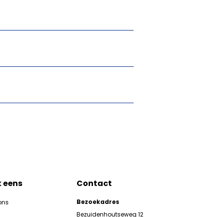
k eens
Contact
Bezoekadres
ons
Bezuidenhoutseweg 12