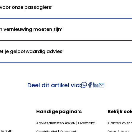
voor onze passagiers’
n vernieuwing moeten zijn’
f je geloofwaardig advies’
Deel dit artikel via:
Handige pagina’s
Bekijk oo
Adviesdiensten AWVN | Overzicht
Klanten over 
ing van
Contributief | Overzicht
Data & tools