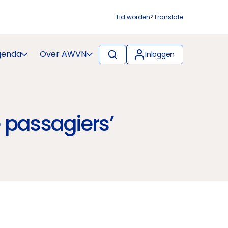
Lid worden?
Translate
genda
Over AWVN
Inloggen
 passagiers’