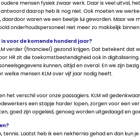
 oudere mensen fysiek zwaar werk. Daar is veel uitval, he
antwoord daarop heb ik nog niet. Ook moeten we werke
, daardoor waren we een beetje lui geworden. Maar we m
oold onderhoudspersoneel niet meer zo makkelijk binnen 
r is voor de komende honderd jaar?
 verder (financieel) gezond krijgen. Dat betekent dat we
r HR zit die toekomstbestendigheid ook in digitalisering. 
oneelsgegevens kunnen, altijd en overal. En we zijn bezi
r welke mensen KLM over vijf jaar nodig heeft.
n het verschil voor onze passagiers. KLM wil gedenkwaa
edewerkers een stapje harder lopen, zorgen voor een verra
itten, goed zijn opgeleid, genoeg worden uitgedaagd en goed
ken?
n, tennis. Laatst heb ik een nekhernia gehad en dan kun je 