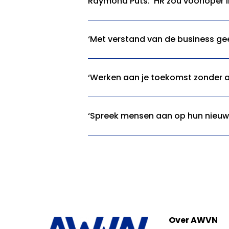
Raymond Puts: ‘HR zou voorloper i
‘Met verstand van de business gee
‘Werken aan je toekomst zonder a
‘Spreek mensen aan op hun nieuwsg
Over AWVN