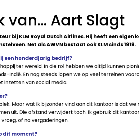
k van… Aart Slagt
cteur bij KLM Royal Dutch Airlines. Hij heeft een eige
stelveen. Net als AWVN bestaat ook KLM sinds 1919.
j een honderdjarig bedrijf?
appij ter wereld. In die rol hebben we altijd kunnen pion
s-Indië. En nog steeds lopen we op veel terreinen vooro
 inzetten van social media.
er?
plek. Maar wat ik bijzonder vind aan dit kantoor is dat we n
 uit. Die afstand verwijdert toch. Ik gebruik dit kantoor
s vroeg, of na vergaderingen.
op dit moment?