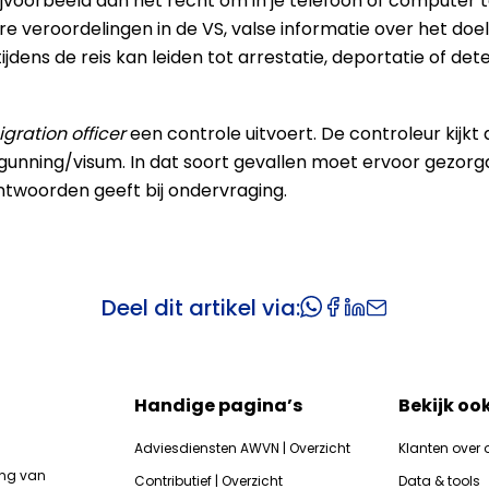
oorbeeld aan het recht om in je telefoon of computer t
re veroordelingen in de VS, valse informatie over het doel v
ijdens de reis kan leiden tot arrestatie, deportatie of dete
gration officer
een controle uitvoert. De controleur kijkt
unning/visum. In dat soort gevallen moet ervoor gezor
 antwoorden geeft bij ondervraging.
Deel dit artikel via:
Handige pagina’s
Bekijk oo
Adviesdiensten AWVN | Overzicht
Klanten over 
ing van
Contributief | Overzicht
Data & tools