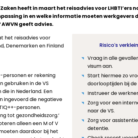
 Zaken heeft in maart het reisadvies voor LHBTI’ers 
passing in en welke informatie moeten werkgevers
? AWVN geeft advies.
at het reisadvies voor
Risico′s verklei
and, Denemarken en Finland
Vraag in alle gevallen
visum aan.
++-personen er rekening
Start hiermee zo vro
 gebruiken in de VS
doorlooptijden bij de
die in Nederland. Een
Instrueer de werknem
n ingevoerd die negatieve
Zorg voor een interne
TIQ++-personen.
naar de VS.
ng tot gezondheidszorg.’
Zorg voor assistentie
teren alleen een M of V
detentie.
 moeten daardoor bij het
Check recent voora