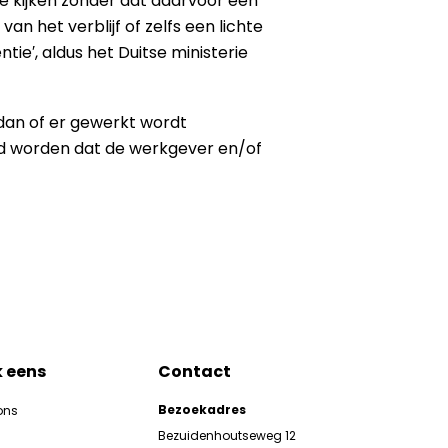
e kijken zonder dat daarvoor een
an het verblijf of zelfs een lichte
ntie′, aldus het Duitse ministerie
 dan of er gewerkt wordt
gd worden dat de werkgever en/of
k eens
Contact
Bezoekadres
ons
Bezuidenhoutseweg 12