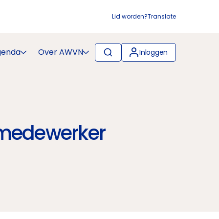
Lid worden?
Translate
genda
Over AWVN
Inloggen
 medewerker