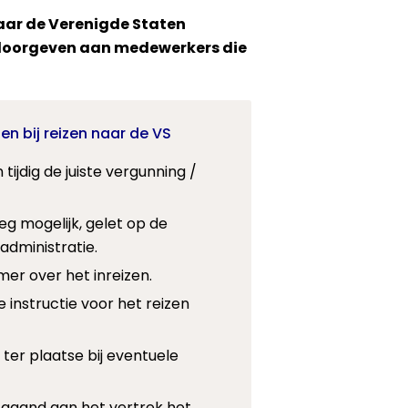
naar de Verenigde Staten
 doorgeven aan medewerkers die
nen bij reizen naar de VS
 tijdig de juiste vergunning /
eg mogelijk, gelet op de
 administratie.
er over het inreizen.
 instructie voor het reizen
 ter plaatse bij eventuele
fgaand aan het vertrek
het