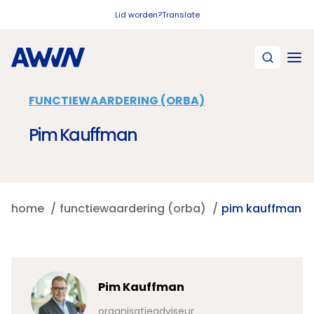
Naar hoofdinhoud
Lid worden?
Translate
FUNCTIEWAARDERING (ORBA)
Pim Kauffman
home
functiewaardering (orba)
pim kauffman
Pim Kauffman
organisatieadviseur