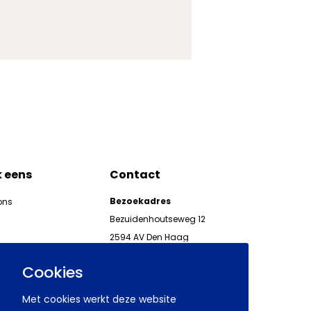
k eens
Contact
Bezoekadres
ons
Bezuidenhoutseweg 12
2594 AV Den Haag
kgeven
Telefoon 070 850 86 00
ieuwsbrieven AWVN
Cookies
AWVN-werkgeverslijn:
070 850 86 05,
Met cookies werkt deze website
werkgeverslijn@awvn.nl