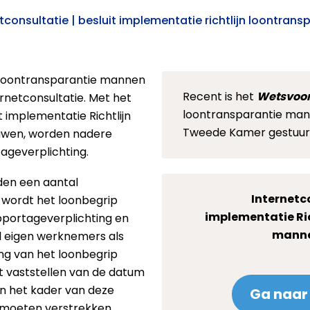
tconsultatie | besluit implementatie richtlijn loontrans
n loontransparantie mannen
Recent is het
Wetsvoor
rnetconsultatie. Met het
loontransparantie man
t implementatie Richtlijn
Tweede Kamer gestuur
uwen, worden nadere
ageverplichting.
den een aantal
Internetc
 wordt het loonbegrip
implementatie Ric
pportageverplichting en
manne
el eigen werknemers als
ng van het loonbegrip
t vaststellen van de datum
n het kader van deze
Ga naar 
st moeten verstrekken.