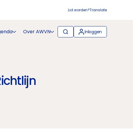
Lid worden?
Translate
genda
Over AWVN
Inloggen
chtlijn