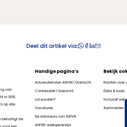
Deel dit artikel via:
Handige pagina’s
Bekijk oo
Adviesdiensten AWVN | Overzicht
Klanten over 
ing van
Contributief | Overzicht
Data & tools
t in 1919.
Lid worden?
Inclusief wer
s op alle
Vacatures
Aanmelden n
De adviseurs van AWVN
n b
ehartigt de
AWVN-werkgeverslijn
n voor een