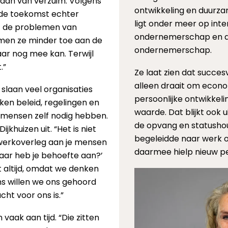
gaan van verzuim. Volgens
ontwikkeling en duurza
r de toekomst echter
ligt onder meer op inter
et de problemen van
ondernemerschap en d
omen ze minder toe aan de
ondernemerschap.
aar nog mee kan. Terwijl
.”
Ze laat zien dat succe
alleen draait om econ
 slaan veel organisaties
persoonlijke ontwikkel
ken beleid, regelingen en
waarde. Dat blijkt ook u
t mensen zelf nodig hebben.
de opvang en statushoud
jkhuizen uit. “Het is niet
begeleidde naar werk
 werkoverleg aan je mensen
daarmee hielp nieuw p
waar heb je behoefte aan?’
et altijd, omdat we denken
ns willen we ons gehoord
ht voor ons is.”
aak aan tijd. “Die zitten