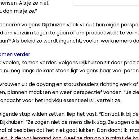
ensen. Als je ze niet
 dan mis je ze.”
neren volgens Dijkhuizen vaak vanuit hun eigen perspect
d om verzuim tegen te gaan of om productiviteit te verhog
n? Als beleid zo wordt ingericht, voelen werknemers dat 
omen verder
 voelen, komen verder. Volgens Dijkhuizen zit daar preci
e nu nog langs de kant staan ligt volgens haar veel potent
g vrouwen uit de opvang en statushouders richting werk 
, plannen maakten en weer perspectief vonden. “Je ziet
acht voor het individu essentieel is”, vertelt ze.
ende stap wilden zetten, liep het vast. “Dan zat ik bij 
t Dijkhuizen. “Ze zagen niet de mens die ik zag. Ze zagen 
raf al besloten dat het niet gaat lukken. Dan dacht ik: maa
, ik zie wat iemand kan. Geef ze dan op z’n minst de ka