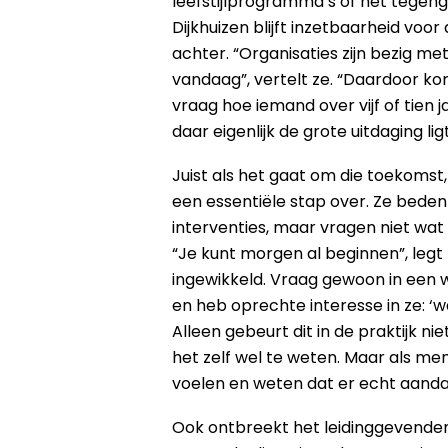
leefstijlprogramma’s of het tegen
Dijkhuizen blijft inzetbaarheid voo
achter. “Organisaties zijn bezig m
vandaag”, vertelt ze. “Daardoor k
vraag hoe iemand over vijf of tien j
daar eigenlijk de grote uitdaging ligt
Juist als het gaat om die toekomst,
een essentiële stap over. Ze beden
interventies, maar vragen niet wa
“Je kunt morgen al beginnen”, legt Di
ingewikkeld. Vraag gewoon in een
en heb oprechte interesse in ze: ‘
Alleen gebeurt dit in de praktijk ni
het zelf wel te weten. Maar als me
voelen en weten dat er echt aandac
Ook ontbreekt het leidinggevenden v