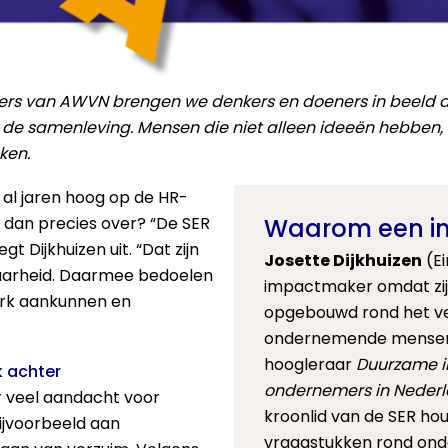
ers van AWVN brengen we denkers en doeners in beeld d
de samenleving. Mensen die niet alleen ideeën hebben, m
ken.
 al jaren hoog op de HR-
dan precies over? “De SER
Waarom een i
egt Dijkhuizen uit. “Dat zijn
Josette Dijkhuizen
(E
baarheid. Daarmee bedoelen
impactmaker omdat zij
erk aankunnen en
opgebouwd rond het v
ondernemende mensen.
hoogleraar
Duurzame i
k achter
ondernemers in Neder
r veel aandacht voor
kroonlid van de SER hou
ijvoorbeeld aan
vraagstukken rond ond