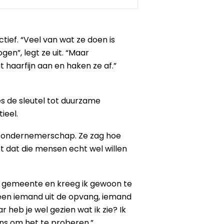
ief. “Veel van wat ze doen is
en”, legt ze uit. “Maar
haarfijn aan en haken ze af.”
es de sleutel tot duurzame
ieel.
of ondernemerschap. Ze zag hoe
 dat die mensen echt wel willen
de gemeente en kreeg ik gewoon te
alleen iemand uit de opvang, iemand
r heb je wel gezien wat ik zie? Ik
ns om het te proberen.”