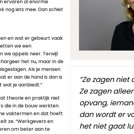
en ervaren al enorme
k nog iets mee. Dan schiet
ken en wat er gebeurt vaak
n zetten we een
 we appels neer. Terwijl
 chargeer het nu, maar in de
misgeslagen. Als je mensen
wat er aan de hand is dan is
“Ze zagen niet 
t wat je aanbiedt.”
Ze zagen allee
at theorie en praktijk niet
opvang, iemand 
oers die in de bouw werkten.
dan wordt er vo
che vaktermen en dat hoeft
rtelt ze. “Werkgevers en
het niet gaat lu
ren om beter aan te