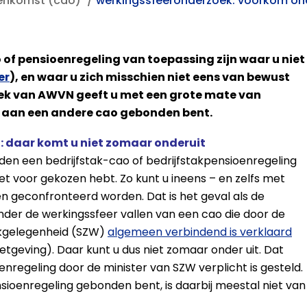
eenkomst (cao)
werkingssfeeronderzoek: voorkom o
f pensioenregeling van toepassing zijn waar u niet
er
), en waar u zich misschien niet eens van bewust
ek van AWVN geeft u met een grote mate van
of aan een andere cao gebonden bent.
 daar komt u niet zomaar onderuit
den een bedrijfstak-cao of bedrijfstakpensioenregeling
niet voor gekozen hebt. Zo kunt u ineens – en zelfs met
 geconfronteerd worden. Dat is het geval als de
nder de werkingssfeer vallen van een cao die door de
rkgelegenheid (SZW)
algemeen verbindend is verklaard
geving). Daar kunt u dus niet zomaar onder uit. Dat
enregeling door de minister van SZW verplicht is gesteld.
sioenregeling gebonden bent, is daarbij meestal niet van