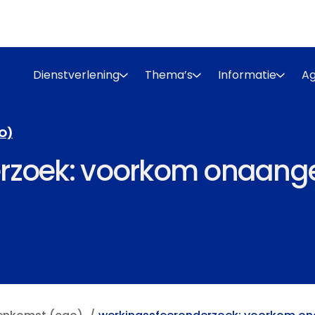
Dienstverlening
Thema’s
Informatie
A
O)
erzoek: voorkom onaan