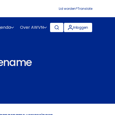
Lid worden?
Translate
genda
Over AWVN
Inloggen
gename