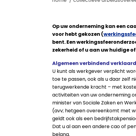
home
collectieve arbeidsover
Op uw onderneming kan een cao o
voor hebt gekozen (
werkingssfe
bent. Een werkingssfeeronderzo
zekerheid of u aan uw huidige 
Algemeen verbindend verklaard:
U kunt als werkgever verplicht wor
toe te passen, ook als u daar zelf 
terugwerkende kracht – met kosten
activiteiten van uw onderneming o
minister van Sociale Zaken en We
(avv; hetgeen overeenkomt met wet
geldt ook als een bedrijfstakpensio
Dat u al aan een andere cao of pen
belang.