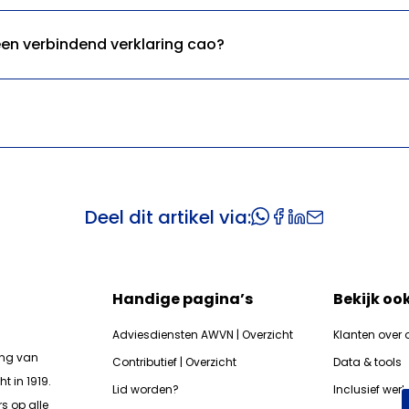
en verbindend verklaring cao?
Deel dit artikel via:
Handige pagina’s
Bekijk oo
Adviesdiensten AWVN | Overzicht
Klanten over 
ing van
Contributief | Overzicht
Data & tools
t in 1919.
Lid worden?
Inclusief wer
s op alle