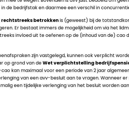
en mee te wegen. Bovendien is avv juist bedoeld om geen
n de bedrijfstak en daarmee een verschil in concurrenti
t rechtstreeks betrokken
is (geweest) bij de totstandk
geren. Er bestaat immers de mogelijkheid om via het li
reeks invloed uit te oefenen op de (inhoud van de) cao 
ioenafspraken zijn vastgelegd, kunnen ook verplicht word
ar op grond van de
Wet verplichtstelling bedrijfspen
-cao kan maximaal voor een periode van 2 jaar algemee
verlenging van een avv-besluit aan te vragen. Wanneer er
nmalig een tijdelijke verlenging van het besluit worden a