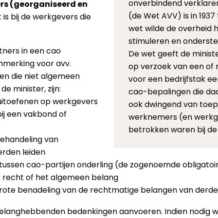
onverbindend verklare
ers (georganiseerd en
(de Wet AVV) is in 193
t is bij de werkgevers die
wet wilde de overheid 
stimuleren en onderst
rtners in een cao
De wet geeft de minis
nmerking voor avv.
op verzoek van een of 
en die niet algemeen
voor een bedrijfstak e
 minister, zijn:
cao-bepalingen die da
 uitoefenen op werkgevers
ook dwingend van toepa
bij een vakbond of
werknemers (en werkgeve
betrokken waren bij de
 behandeling van
rden leiden
n tussen cao-partijen onderling (de zogenoemde obligato
het recht of het algemeen belang
 grote benadeling van de rechtmatige belangen van derde
belanghebbenden bedenkingen aanvoeren. Indien nodig 