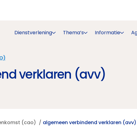
Dienstverlening
Thema’s
Informatie
A
O)
nd verklaren (avv)
eenkomst (cao)
algemeen verbindend verklaren (avv)