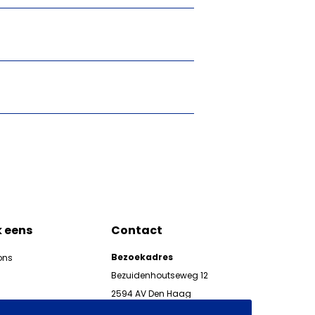
k eens
Contact
Bezoekadres
ons
Bezuidenhoutseweg 12
2594 AV Den Haag
kgeven
Telefoon 070 850 86 00