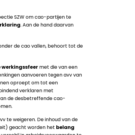
nspectie SZW om cao-partijen te
rklaring
. Aan de hand daarvan
onder de cao vallen, behoort tot de
e werkingssfeer
met die van een
edenkingen aanvoeren tegen avv van
kkenen oproept om tot een
erbindend verklaren met
d van de desbetreffende cao-
omen.
vv te weigeren. De inhoud van de
iteit) geacht worden het
belang