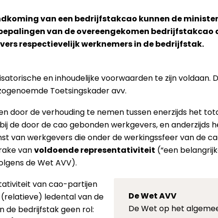
andkoming van een bedrijfstakcao kunnen de minister
bepalingen van de overeengekomen bedrijfstakcao 
vers respectievelijk werknemers in de bedrijfstak.
atorische en inhoudelijke voorwaarden te zijn voldaan. 
e zogenoemde Toetsingskader avv.
en door de verhouding te nemen tussen enerzijds het to
t bij de door de cao gebonden werkgevers, en anderzijds 
nst van werkgevers die onder de werkingssfeer van de cao
prake van
voldoende representativiteit
(“een belangrij
olgens de Wet AVV).
ativiteit van cao-partijen
De Wet AVV
relatieve) ledental van de
De Wet op het algemee
 de bedrijfstak geen rol: