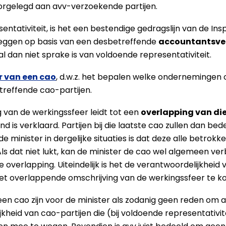
orgelegd aan avv-verzoekende partijen.
esentativiteit, is het een bestendige gedragslijn van de I
leggen op basis van een desbetreffende
accountantsve
l dan niet sprake is van voldoende representativiteit.
r van een cao
, d.w.z. het bepalen welke ondernemingen 
treffende cao-partijen.
g van de werkingssfeer leidt tot een
overlapping van di
 is verklaard. Partijen bij die laatste cao zullen dan b
de minister in dergelijke situaties is dat deze alle betro
ls dat niet lukt, kan de minister de cao wel algemeen v
e overlapping. Uiteindelijk is het de verantwoordelijkhei
iet overlappende omschrijving van de werkingssfeer te k
n cao zijn voor de minister als zodanig geen reden om a
kheid van cao-partijen die (bij voldoende representativ