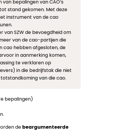
n van bepalingen van CAO’s
7 tot stand gekomen. Met deze
het instrument van de cao
eunen.
ter van SZW de bevoegdheid om
meer van de cao-partijen die
en cao hebben afgesloten, de
arvoor in aanmerking komen,
ssing te verklaren op
rs) in die bedrijfstak die niet
 totstandkoming van die cao.
ire bepalingen)
n.
worden de
beargumenteerde